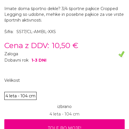
Imate doma športno dekle? 3/4 športne pajkice Cropped
Legging so udobne, mehke in posebne pajkice za vse vrste
športnih aktivnosti.
Šifra:
SS17/CL-AMBL-XXS
Cena z DDV:
10,50 €
Zaloga
Dobavni rok
1-3 DNI
Velikost
4 leta - 104 cm
izbrano
4 leta - 104 cm
TOLE BO MOJE!