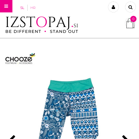
SL
HR
0
Prijavi se
Registriraj se
Ste pozabili geslo?