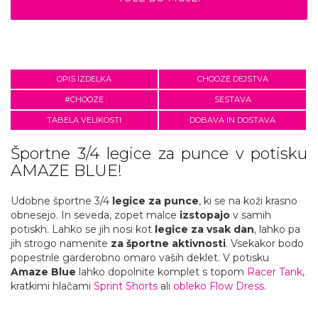
OPIS IZDELKA
CHOOZE DEJSTVA
#CHOOZE
SESTAVA
TABELA VELIKOSTI
DOBAVA IN DOSTAVA
Športne 3/4 legice za punce v potisku
AMAZE BLUE!
Udobne športne 3/4
legice za punce
, ki se na koži krasno
obnesejo. In seveda, zopet malce
izstopajo
v samih
potiskh. Lahko se jih nosi kot
legice za vsak dan
, lahko pa
jih strogo namenite
za športne aktivnosti
. Vsekakor bodo
popestrile garderobno omaro vaših deklet. V potisku
Amaze Blue
lahko dopolnite komplet s topom
Racer Tank
,
kratkimi hlačami
Sprint Shorts
ali
obleko Flow Dress
.