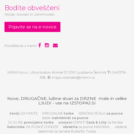
Bodite obveščeni
Akcije, novosti in zanimivosti.
Prijavite se na e-novice
Povežite se z nami:
MSMV d.o.o., Ulica bratov Komel 31 1210 Ljubljana Šentvid
T:
041/376-
358,
E:
maja.volavsek@msmv.si
Nove, DRUGAČNE, luštne stvari za DRZNE male in velike
LJUDI - vse na IZSTOPAJ.SI
čevlji
ZA FANTE
PREVIJALNE
torbe
SONČNA OČALA
za
punce
šolski
nahrbtniki za punce
JU JU BE
previjalne torbe
usnjeni
COPATI
Jack & Lilly
za fantke
balerinke
ZA PUNCE CHOOZE
oblačila
za punce MAYORAL
udobne
balerinke za ženske Butterfly Twists