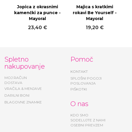
Jopica z okrasnimi
Majica s kratkimi
kamenčki za punce -
rokavi Be Yourself -
Mayoral
Mayoral
23,40 €
19,20 €
Spletno
Pomoč
nakupovanje
KONTAKT
MOJ RAČUN
SPLOŠNI POGOJI
DOSTAVA
POSLOVANJA
VRAČILA & MENJAVE
PIŠKOTKI
DARILNI BONI
BLAGOVNE ZNAMKE
O nas
KDO SMO
SODELUJTE Z NAMI
OSEBNI PREVZEM