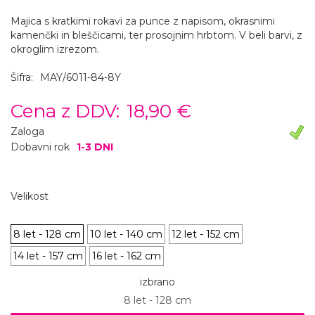
Majica s kratkimi rokavi za punce z napisom, okrasnimi
kamenčki in bleščicami, ter prosojnim hrbtom. V beli barvi, z
okroglim izrezom.
Šifra:
MAY/6011-84-8Y
Cena z DDV:
18,90 €
Zaloga
Dobavni rok
1-3 DNI
Velikost
8 let - 128 cm
10 let - 140 cm
12 let - 152 cm
14 let - 157 cm
16 let - 162 cm
izbrano
8 let - 128 cm