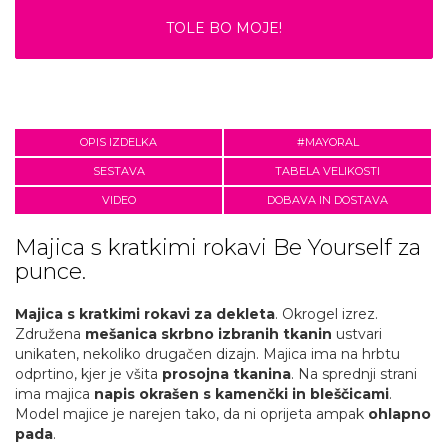
TOLE BO MOJE!
OPIS IZDELKA
#MAYORAL
SESTAVA
TABELA VELIKOSTI
VIDEO
DOBAVA IN DOSTAVA
Majica s kratkimi rokavi Be Yourself za
punce.
Majica s kratkimi rokavi za dekleta
. Okrogel izrez.
Združena
mešanica skrbno izbranih tkanin
ustvari
unikaten, nekoliko drugačen dizajn. Majica ima na hrbtu
odprtino, kjer je všita
prosojna tkanina
. Na sprednji strani
ima majica
napis okrašen s kamenčki in bleščicami
.
Model majice je narejen tako, da ni oprijeta ampak
ohlapno
pada
.