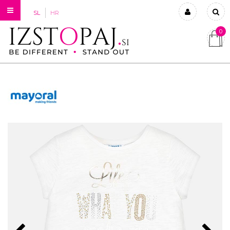
SL
HR
0
Prijavi se
Registriraj se
Ste pozabili geslo?