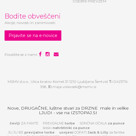
OSEBNI PREVZEM
Bodite obveščeni
Akcije, novosti in zanimivosti.
Prijavite se na e-novice
Povežite se z nami:
MSMV d.o.o., Ulica bratov Komel 31 1210 Ljubljana Šentvid
T:
041/376-
358,
E:
maja.volavsek@msmv.si
Nove, DRUGAČNE, luštne stvari za DRZNE male in velike
LJUDI - vse na IZSTOPAJ.SI
čevlji
ZA FANTE
PREVIJALNE
torbe
SONČNA OČALA
za
punce
šolski
nahrbtniki za punce
JU JU BE
previjalne torbe
usnjeni
COPATI
Jack & Lilly
za fantke