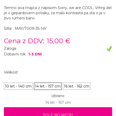
Temno siva majica z napisom Sorry, we are COOL. Vrhnji del
je v gepardovem potisku, za malo kontrasta pa sta o-ja v
živo rumeni barvi.
Šifra:
MAY/7009-35-14Y
Cena z DDV:
15,00 €
Zaloga
Dobavni rok
1-3 DNI
Velikost
10 let - 140 cm
14 let - 157 cm
16 let - 162 cm
izbrano
14 let - 157 cm
TOLE BO MOJE!