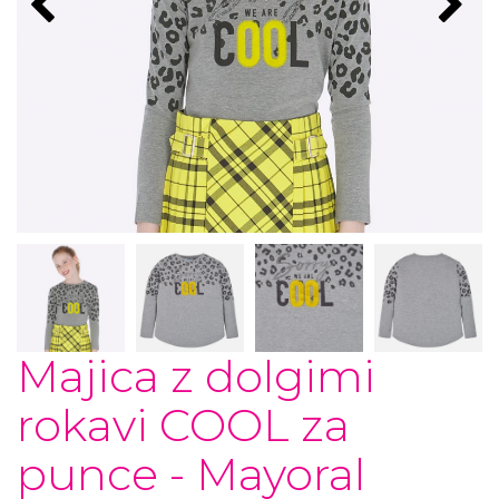
Majica z dolgimi
rokavi COOL za
punce - Mayoral