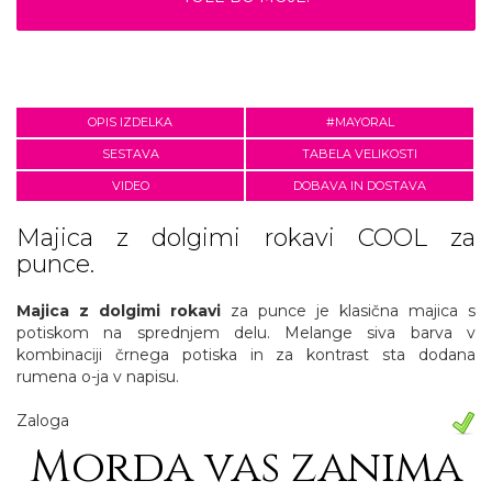
OPIS IZDELKA
#MAYORAL
SESTAVA
TABELA VELIKOSTI
VIDEO
DOBAVA IN DOSTAVA
Majica z dolgimi rokavi COOL za
punce.
Majica z dolgimi rokavi
za punce je klasična majica s
potiskom na sprednjem delu. Melange siva barva v
kombinaciji črnega potiska in za kontrast sta dodana
rumena o-ja v napisu.
Zaloga
Morda vas zanima