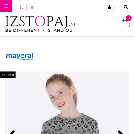
SL
HR
0
Prijavi se
Registriraj se
Ste pozabili geslo?
NOVO!