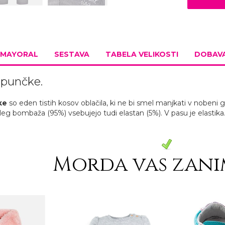
MAYORAL
SESTAVA
TABELA VELIKOSTI
DOBAVA
 punčke.
ke
so eden tistih kosov oblačila, ki ne bi smel manjkati v nobeni
oleg bombaža (95%) vsebujejo tudi elastan (5%). V pasu je elastik
Morda vas zani