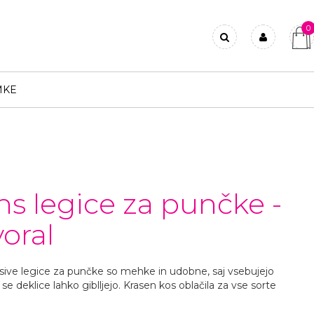
0
Prijavi se
Registriraj se
MKE
Ste pozabili geslo?
ns legice za punčke -
oral
sive legice za punčke so mehke in udobne, saj vsebujejo
 se deklice lahko giblljejo. Krasen kos oblačila za vse sorte