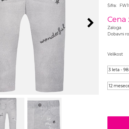
Šifra:
FW1
Cena 
Zaloga
Dobavni r
Velikost
3 leta - 9
12 mesec