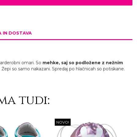
 IN DOSTAVA
 garderobni omari. So
mehke, saj so podložene z nežnim
a. Žepi so samo nakazani. Spredaj po hlačnicah so potiskane.
ma tudi:
NOVO!