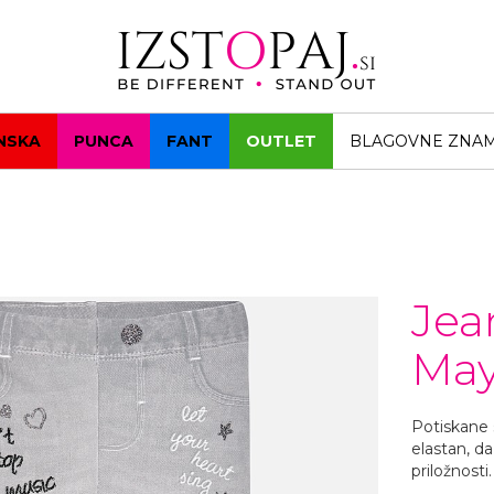
NSKA
PUNCA
FANT
OUTLET
BLAGOVNE ZNA
Jea
May
Potiskane 
elastan, da
priložnosti.