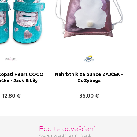
copati Heart COCO
Nahrbtnik za punce ZAJČEK -
čke - Jack & Lily
CoZybags
12,80 €
36,00 €
Bodite obveščeni
Akcije, novosti in zanimivosti.