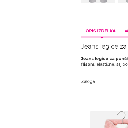
OPIS IZDELKA
#
Jeans legice za
Jeans legice za punč
flisom,
elastične, saj p
Zaloga