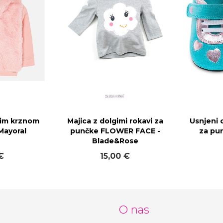
im krznom
Majica z dolgimi rokavi za
Usnjeni 
Mayoral
punčke FLOWER FACE -
za pun
Blade&Rose
€
15,00 €
O nas