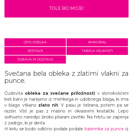
TOLE BO MOJE!
OPIS IZDELKA
#MAYORAL
SESTAVA
TABELA VELIKOSTI
DOBAVA IN DOSTAVA
Svečana bela obleka z zlatimi vlakni za
punce.
Čudovita
obleka za svečane priložnosti
v slonokoščeni
beli barvi je narejeno iz mehkega in udobnega blaga, ki ima
v blago vtkano
zlato nit
. V pasu je telirana, potem pa se
razširi. Všit je pas z mašno in okrasnimi kristalčki. Lepo
solhueto naredijo široko plisirani zavihki. Na hrbtu se zapenja
z zadrgo, ki je skrita.
H krilu se bodo odlično podale podale
balerinke za punce
iz