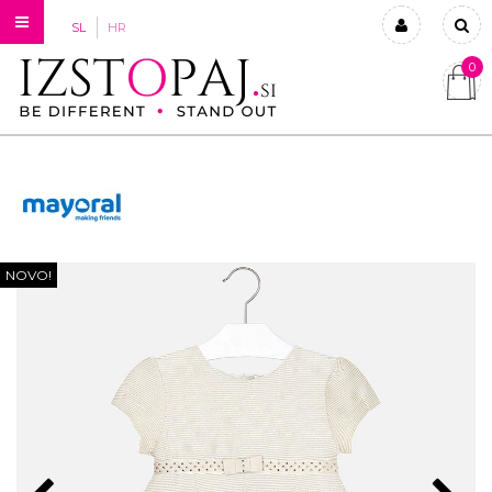
SL
HR
0
Prijavi se
Registriraj se
Ste pozabili geslo?
NOVO!