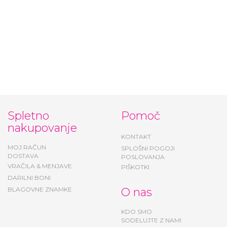
Bela svečana obleka
Prehodna jakna za
- Mayoral
punce - Mayoral
35,40 €
31,80 €
Spletno
Pomoč
nakupovanje
KONTAKT
MOJ RAČUN
SPLOŠNI POGOJI
DOSTAVA
POSLOVANJA
VRAČILA & MENJAVE
PIŠKOTKI
DARILNI BONI
BLAGOVNE ZNAMKE
O nas
KDO SMO
SODELUJTE Z NAMI