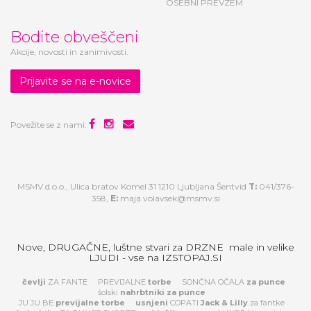
OSEBNI PREVZEM
Bodite obveščeni
Akcije, novosti in zanimivosti.
Prijavite se na e-novice
Povežite se z nami:
MSMV d.o.o., Ulica bratov Komel 31 1210 Ljubljana Šentvid
T:
041/376-
358,
E:
maja.volavsek@msmv.si
Nove, DRUGAČNE, luštne stvari za DRZNE male in velike
LJUDI - vse na IZSTOPAJ.SI
čevlji
ZA FANTE
PREVIJALNE
torbe
SONČNA OČALA
za
punce
šolski
nahrbtniki za punce
JU JU BE
previjalne torbe
usnjeni
COPATI
Jack & Lilly
za fantke