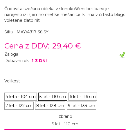
Čudovita svečana obleka v slonokoščeni beli barvi je
narejeno iz izjemno mehke mešanice, ki ima v črtasto blago
vpletene zlato nit.
Šifra:
MAY/4917-36-5Y
Cena z DDV:
29,40 €
Zaloga
Dobavni rok
1-3 DNI
Velikost
4 leta - 104 cm
5 let - 110 cm
6 let - 116 cm
7 let - 122 cm
8 let - 128 cm
9 let - 134 cm
izbrano
5 let - 110 cm