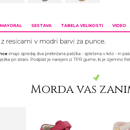
MAYORAL
SESTAVA
TABELA VELIKOSTI
VIDEO
 z resicami v modri barvi za punce.
unce
imajo spredaj dva prekrižana paščka - spletena v kito - in pa
ježka pri strani. Podplat je narejeni iz TPR gume, ki je izjemno fle
Morda vas zani