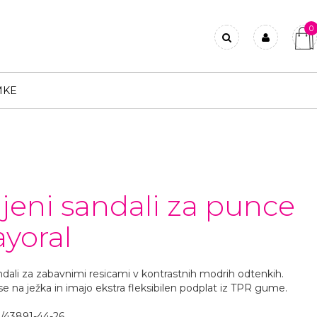
0
Prijavi se
Registriraj se
MKE
Ste pozabili geslo?
jeni sandali za punce
ayoral
ndali za zabavnimi resicami v kontrastnih modrih odtenkih.
se na ježka in imajo ekstra fleksibilen podplat iz TPR gume.
/43891-44-26