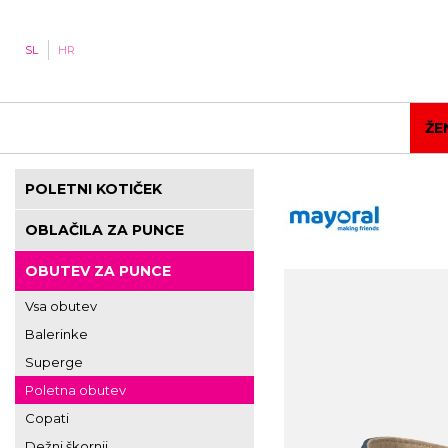
SL
HR
ŽE
POLETNI KOTIČEK
OBLAČILA ZA PUNCE
OBUTEV ZA PUNCE
Vsa obutev
Balerinke
Superge
Poletna obutev
Copati
Dežni škornji