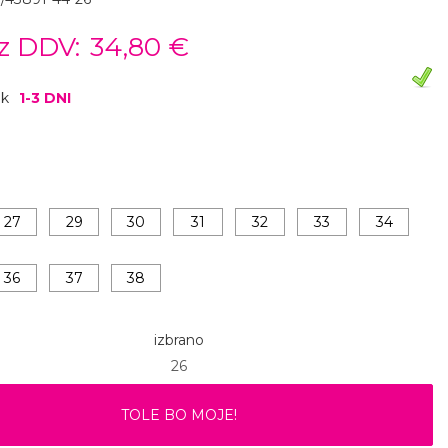
z DDV:
34,80 €
ok
1-3 DNI
27
29
30
31
32
33
34
36
37
38
izbrano
26
TOLE BO MOJE!