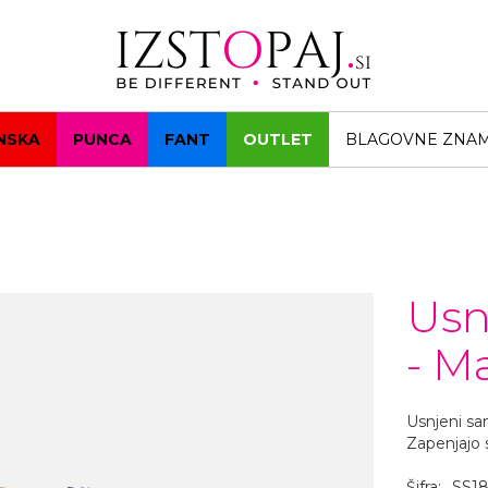
NSKA
PUNCA
FANT
OUTLET
BLAGOVNE ZNA
Usn
- M
Usnjeni sa
Zapenjajo 
Šifra:
SS18