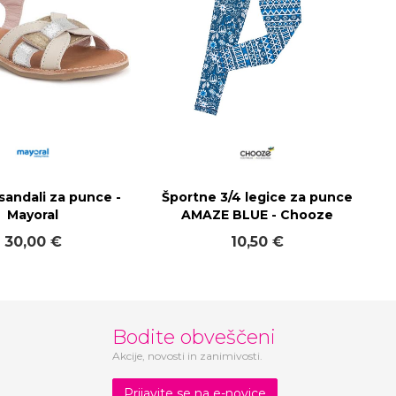
sandali za punce -
Športne 3/4 legice za punce
Mayoral
AMAZE BLUE - Chooze
30,00 €
10,50 €
Bodite obveščeni
Akcije, novosti in zanimivosti.
Prijavite se na e-novice