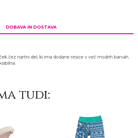
DOBAVA IN DOSTAVA
šček čez nartni del, ki ima dodane resice v več modrih barvah.
ksibilna.
ma tudi: