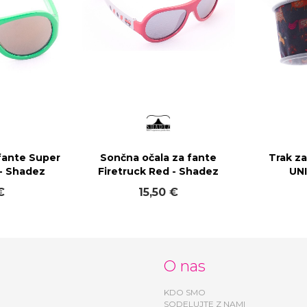
fante Super
Sončna očala za fante
Trak za
- Shadez
Firetruck Red - Shadez
UNI
€
15,50 €
O nas
KDO SMO
SODELUJTE Z NAMI