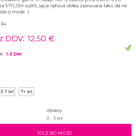
 za STYLISH outfit, saj je njihova oblika zasnovana tako, da ne
išla iz mode. :)
-34
z DDV:
12,50 €
ok
1-3 DNI
3-7 let
7+ let
izbrano
0 - 3 let
TOLE BO MOJE!