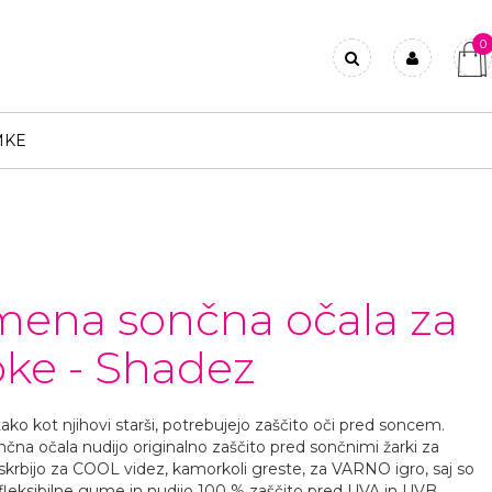
0
Prijavi se
Registriraj se
MKE
Ste pozabili geslo?
ena sončna očala za
oke - Shadez
 tako kot njihovi starši, potrebujejo zaščito oči pred soncem.
čna očala nudijo originalno zaščito pred sončnimi žarki za
skrbijo za COOL videz, kamorkoli greste, za VARNO igro, saj so
 fleksibilne gume in nudijo 100 % zaščito pred UVA in UVB