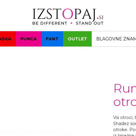
NSKA
PUNCA
FANT
OUTLET
BLAGOVNE ZNA
Rum
otr
Vsi otroci,
Shadez son
otroke. Po
iz trpežne