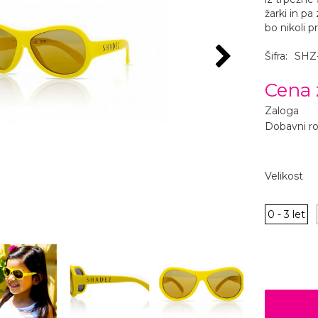
žarki in pa
bo nikoli pr
Šifra:
SHZ
Cena 
Zaloga
Dobavni r
Velikost
0 - 3 let