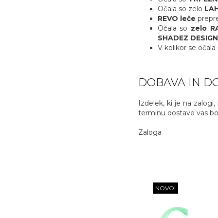
Očala so zelo
LA
REVO leče
prepre
Očala so
zelo R
SHADEZ DESIGNE
V kolikor se očala
DOBAVA IN DO
Izdelek, ki je na zalogi
terminu dostave vas bom
Zaloga
NOVO!