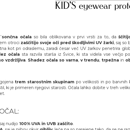
˝
sončna očala
so bila oblikovana v prvi vrsti za to, da
ščiti
sem otroci
zaščitijo svoje oči pred škodljivimi UV žarki
, saj so
entna kot pri odraslemu, zaradi česar več UV žarkov penetrira gl
ez očala
sta razvila starša iz Švice, ki sta videla vse večjo 
so vzdržljiva
.
Shadez očala so varna
,
v trendu
,
trpežna
in
ob
agojena
trem starostnim skupinam
po velikosti in po barvnih
l, ki je primeren njegovi starosti. Očala lahko dobite v treh veliko
et.
OČAL:
 saj nudijo
100% UVA in UVB zaščito
.
A
, saj je njihov okvir
gibljiv
, leče pa so narejene tako, da se ne razb