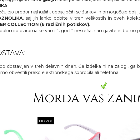
HKA
.
čujejo prodor najhujših, odbijajočih se žarkov in omogočajo bolj 
AZNOLIKA
, saj jih lahko dobite v treh velikostih in dveh kolek
R COLLECTION (6 različnih potiskov)
.
 polomijo oziroma se vam ˝zgodi˝ nesreča, nam javite in bomo posred
STAVA:
, bo dostavljen v treh delavnih dneh. Če izdelka ni na zalogi, ga
o obvestili preko elektronskega sporočila ali telefona.
Morda vas zani
NOVO!