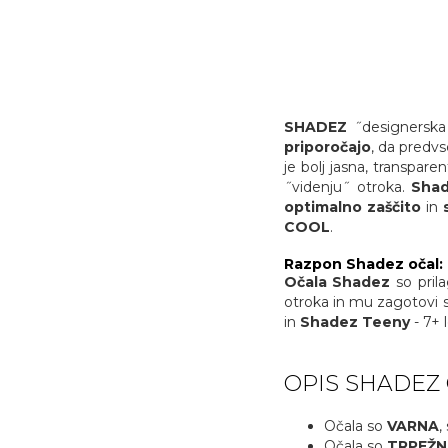
SHADEZ
˝designerska
priporočajo
, da predv
je bolj jasna, transpar
˝videnju˝ otroka.
Shad
optimalno zaščito
in
COOL
.
Razpon Shadez očal:
Očala Shadez
so pril
otroka in mu zagotovi sti
in
Shadez Teeny
- 7+ l
OPIS SHADEZ 
Očala so
VARNA
,
Očala so
TRPEŽN