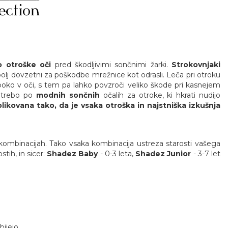
jo otroške oči
pred škodljivimi sončnimi žarki.
Strokovnjaki
 bolj dovzetni za poškodbe mrežnice kot odrasli. Leča pri otroku
oboko v oči, s tem pa lahko povzroči veliko škode pri kasnejem
potrebo po
modnih sončnih
očalih za otroke, ki hkrati nudijo
likovana tako, da je vsaka otroška in najstniška izkušnja
 kombinacijah. Tako vsaka kombinacija ustreza starosti vašega
stih, in sicer:
Shadez Baby
- 0-3 leta,
Shadez Junior
- 3-7 let
ijejo.