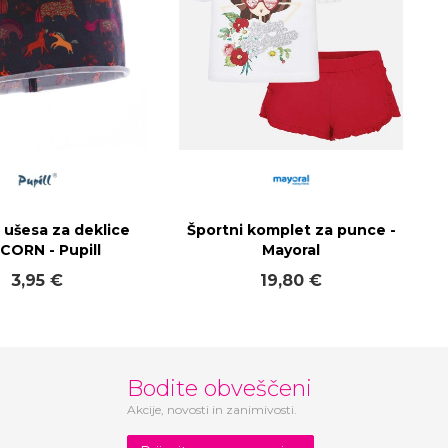
 ušesa za deklice
Športni komplet za punce -
CORN - Pupill
Mayoral
3,95 €
19,80 €
Bodite obveščeni
Akcije, novosti in zanimivosti.