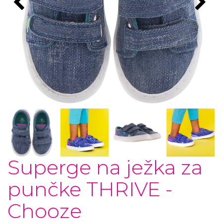
Superge na ježka za
punčke THRIVE -
Chooze