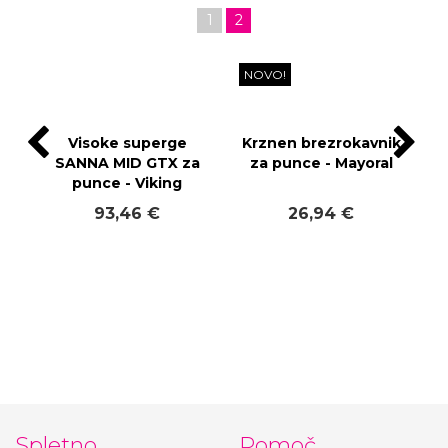
1
2
NOVO!
Visoke superge
Krznen brezrokavnik
SANNA MID GTX za
za punce - Mayoral
punce - Viking
93,46 €
26,94 €