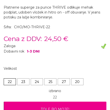
Platnene superge za punce THRIVE odlikuje mehak
podplat, udoben vložek in hitro on - off obuvanje. V jeans
potisku za lažje kombiniranje.
Šifra:
CHO/MO-THRIVE-22
Cena z DDV:
24,50 €
Zaloga
Dobavni rok
1-3 DNI
Velikost
22
23
24
25
27
20
izbrano
22
TOLE BO MOJE!