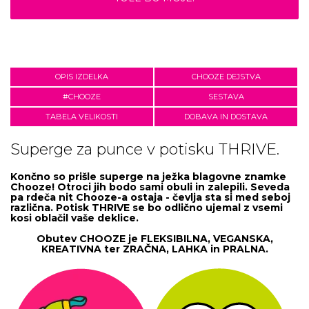
OPIS IZDELKA
CHOOZE DEJSTVA
#CHOOZE
SESTAVA
TABELA VELIKOSTI
DOBAVA IN DOSTAVA
Superge za punce v potisku THRIVE.
Končno so prišle
superge na ježka
blagovne znamke
Chooze
! Otroci jih bodo sami obuli in zalepili. Seveda
pa
rdeča nit
Chooze
-a ostaja - čevlja sta si med seboj
različna. Potisk
THRIVE
se bo odlično ujemal z vsemi
kosi oblačil vaše deklice.
Obutev CHOOZE je FLEKSIBILNA, VEGANSKA,
KREATIVNA ter ZRAČNA, LAHKA in PRALNA.