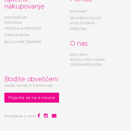
Spletno
Pomoč
nakupovanje
KONTAKT
MOJ RAČUN
SPLOŠNI POGOJI
DOSTAVA
POSLOVANJA
VRAČILA & MENJAVE
PIŠKOTKI
DARILNI BONI
BLAGOVNE ZNAMKE
O nas
KDO SMO
SODELUJTE Z NAMI
OSEBNI PREVZEM
Bodite obveščeni
Akcije, novosti in zanimivosti.
Prijavite se na e-novice
Povežite se z nami: