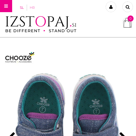
SL
HR
0
Prijavi se
Registriraj se
Ste pozabili geslo?