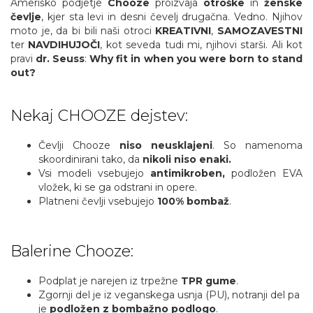
Ameriško podjetje
Chooze
proizvaja
otroške
in
ženske
čevlje
, kjer sta levi in desni čevelj drugačna. Vedno. Njihov
moto je, da bi bili naši otroci
KREATIVNI
,
SAMOZAVESTNI
ter
NAVDIHUJOČI
, kot seveda tudi mi, njihovi starši. Ali kot
pravi
dr. Seuss
:
Why fit in when you were born to stand
out?
Nekaj CHOOZE dejstev:
Čevlji Chooze
niso neusklajeni
. So namenoma
skoordinirani tako, da
nikoli niso enaki.
Vsi modeli vsebujejo
antimikroben,
podložen EVA
vložek, ki se ga odstrani in opere.
Platneni čevlji vsebujejo
100% bombaž
.
Balerine Chooze:
Podplat je narejen iz trpežne
TPR gume
.
Zgornji del je iz veganskega usnja (PU), notranji del pa
je
podložen z bombažno podlogo
.