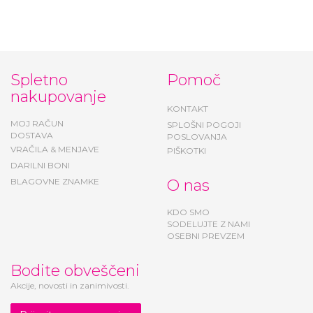
27,00 €
4,13 €
Spletno
Pomoč
nakupovanje
KONTAKT
MOJ RAČUN
SPLOŠNI POGOJI
DOSTAVA
POSLOVANJA
VRAČILA & MENJAVE
PIŠKOTKI
DARILNI BONI
BLAGOVNE ZNAMKE
O nas
KDO SMO
SODELUJTE Z NAMI
OSEBNI PREVZEM
Bodite obveščeni
Akcije, novosti in zanimivosti.