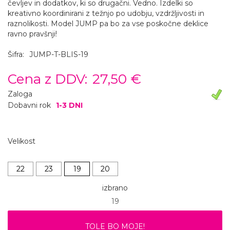
čevljev in dodatkov, ki so drugačni. Vedno. Izdelki so
kreativno koordinirani z težnjo po udobju, vzdržljivosti in
raznolikosti. Model JUMP pa bo za vse poskočne deklice
ravno pravšnji!
Šifra:
JUMP-T-BLIS-19
Cena z DDV:
27,50 €
Zaloga
Dobavni rok
1-3 DNI
Velikost
22
23
19
20
izbrano
19
TOLE BO MOJE!