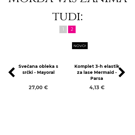
tudi:
1
2
NOVO!
Svečana obleka s
Komplet 3-h elastik
srčki - Mayoral
za lase Mermaid -
Parsa