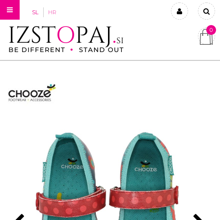
SL
HR
0
Prijavi se
Registriraj se
Ste pozabili geslo?