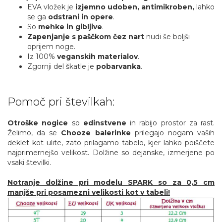
EVA vložek je
izjemno udoben, antimikroben,
lahko
se ga
odstrani in opere
.
So
mehke in gibljive
.
Zapenjanje s paščkom čez nart
nudi še boljši
oprijem noge.
Iz 100%
veganskih materialov
.
Zgornji del škatle je
pobarvanka
.
Pomoč pri številkah:
Otroške nogice
so
edinstvene
in rabijo prostor za rast.
Želimo, da se
Chooze balerinke
prilegajo nogam vaših
deklet kot ulite, zato prilagamo tabelo, kjer lahko poiščete
najprimernejšo velikost. Dolžine so dejanske, izmerjene po
vsaki številki.
Notranje dolžine pri modelu SPARK so za 0,5 cm
manjše pri posamezni velikosti kot v tabeli!