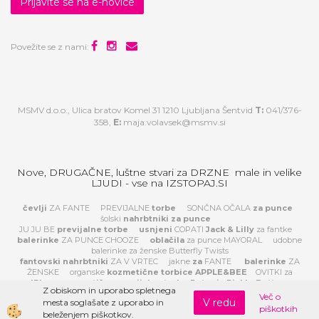
Prijavite se na e-novice
Povežite se z nami:
MSMV d.o.o., Ulica bratov Komel 31 1210 Ljubljana Šentvid
T:
041/376-
358,
E:
maja.volavsek@msmv.si
Nove, DRUGAČNE, luštne stvari za DRZNE male in velike
LJUDI - vse na IZSTOPAJ.SI
čevlji
ZA FANTE
PREVIJALNE
torbe
SONČNA OČALA
za
punce
šolski
nahrbtniki za punce
JU JU BE
previjalne torbe
usnjeni
COPATI
Jack & Lilly
za fantke
balerinke
ZA PUNCE CHOOZE
oblačila
za punce MAYORAL
udobne
balerinke za ženske Butterfly Twists
fantovski nahrbtniki
ZA V VRTEC
jakne
za
FANTE
balerinke
ZA
ŽENSKE
organske
kozmetične torbice APPLE&BEE
OVITKI za
IPhone
prestižne previjalne torbe Petunia Pickle Bottom
Z obiskom in uporabo spletnega
Več o
V redu
mesta soglašate z uporabo in
piškotkih
Izdelava spletne trgovine
beleženjem piškotkov.