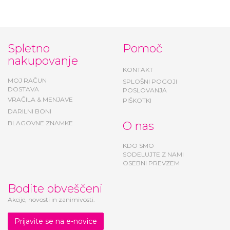
Spletno
Pomoč
nakupovanje
KONTAKT
MOJ RAČUN
SPLOŠNI POGOJI
DOSTAVA
POSLOVANJA
VRAČILA & MENJAVE
PIŠKOTKI
DARILNI BONI
BLAGOVNE ZNAMKE
O nas
KDO SMO
SODELUJTE Z NAMI
OSEBNI PREVZEM
Bodite obveščeni
Akcije, novosti in zanimivosti.
Prijavite se na e-novice