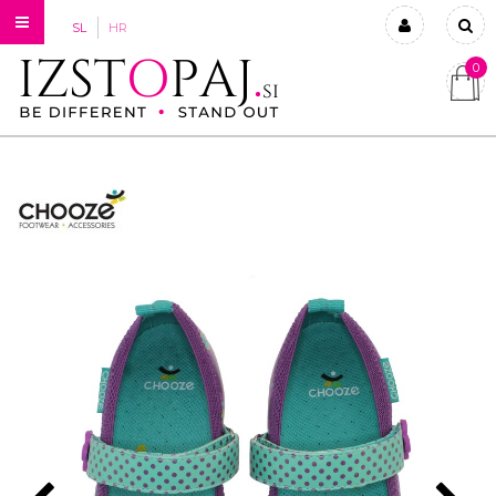
SL
HR
0
Prijavi se
Registriraj se
Ste pozabili geslo?