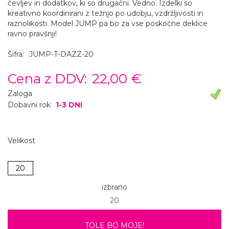
čevljev in dodatkov, ki so drugačni. Vedno. Izdelki so
kreativno koordinirani z težnjo po udobju, vzdržljivosti in
raznolikosti. Model JUMP pa bo za vse poskočne deklice
ravno pravšnji!
Šifra:
JUMP-T-DAZZ-20
Cena z DDV:
22,00 €
Zaloga
Dobavni rok
1-3 DNI
Velikost
20
izbrano
20
TOLE BO MOJE!