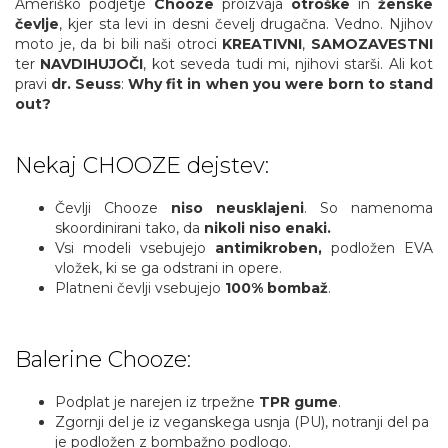
Ameriško podjetje
Chooze
proizvaja
otroške
in
ženske
čevlje
, kjer sta levi in desni čevelj drugačna. Vedno. Njihov
moto je, da bi bili naši otroci
KREATIVNI
,
SAMOZAVESTNI
ter
NAVDIHUJOČI
, kot seveda tudi mi, njihovi starši. Ali kot
pravi
dr. Seuss
:
Why fit in when you were born to stand
out?
Nekaj CHOOZE dejstev:
Čevlji Chooze
niso neusklajeni
. So namenoma
skoordinirani tako, da
nikoli niso enaki.
Vsi modeli vsebujejo
antimikroben,
podložen EVA
vložek, ki se ga odstrani in opere.
Platneni čevlji vsebujejo
100% bombaž
.
Balerine Chooze:
Podplat je narejen iz trpežne
TPR gume
.
Zgornji del je iz veganskega usnja (PU), notranji del pa
je podložen z bombažno podlogo.