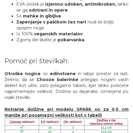
EVA vložek je
izjemno udoben, antimikroben,
lahko
se ga
odstrani in opere
.
So
mehke in gibljive
.
Zapenjanje s paščkom čez nart
nudi še boljši
oprijem noge.
Iz 100%
veganskih materialov
.
Zgornji del škatle je
pobarvanka
.
Pomoč pri številkah:
Otroške nogice
so
edinstvene
in rabijo prostor za rast.
Želimo, da se
Chooze balerinke
prilegajo nogam vaših
deklet kot ulite, zato prilagamo tabelo, kjer lahko poiščete
najprimernejšo velikost. Dolžine so dejanske, izmerjene po
vsaki številki.
Notranje dolžine pri modelu SPARK so za 0,5 cm
manjše pri posamezni velikosti kot v tabeli!