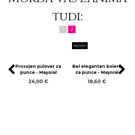
tudi:
1
2
NOVO!
Prosojen pulover za
Bel eleganten bolero
punce - Mayoral
za punce - Mayoral
24,00 €
18,60 €