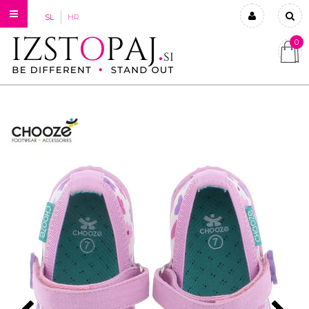
SL
HR
0
Prijavi se
Registriraj se
Ste pozabili geslo?