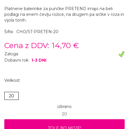
Platnene balerinke za punčke PRETEND imajo na beli
podlagi na enem čevlju rožice, na drugem pa srčke v roza in
vijola tonih.
Šifra:
CHO/ST-PRETEN-20
Cena z DDV:
14,70 €
Zaloga
Dobavni rok
1-3 DNI
Velikost
20
izbrano
20
TOLE BO MOJE!