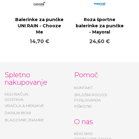
 športne
Gladiatorke za punce
e za punčke
- Mayoral
ayoral
23,40 €
,60 €
Spletno
Pomoč
nakupovanje
KONTAKT
MOJ RAČUN
SPLOŠNI POGOJI
DOSTAVA
POSLOVANJA
VRAČILA & MENJAVE
PIŠKOTKI
DARILNI BONI
BLAGOVNE ZNAMKE
O nas
KDO SMO
SODELUJTE Z NAMI