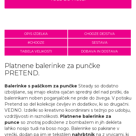
OPIS IZDELKA
CHOOZE DEJSTVA
#CHOOZE
SESTAVA
TABELA VELIKOSTI
DOBAVA IN DOSTAVA
Platnene balerinke za punčke
PRETEND.
Balerinke s paščkom za punčke
Steady so dodatno
izboljšane, saj imajo ekstra ojačan sprednji del nad prstki, da
balerinkam noben poganjalček ne pride do živega. V potisku
Pretend so del kolekcije čevljev in dodatkov, ki so drugačni.
VEDNO. Izdelki so kreativno koordinirani s težnjo po udobju,
vzdržljivosti in raznolikosti.
Platnene balerinke za
punce
so znotraj podložene z bombažem in jih dekleta
lahko nosijo tudi na boso nogo. Balerinke so pakirane v
vrečki, dodan pa jim je tekstilen
nahrbtnik
na z vrvicami, ki