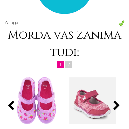
Zaloga
Morda vas zanima
tudi:
1
2