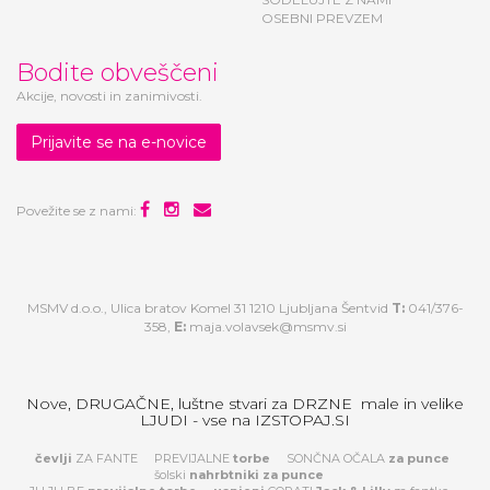
OSEBNI PREVZEM
Bodite obveščeni
Akcije, novosti in zanimivosti.
Prijavite se na e-novice
Povežite se z nami:
MSMV d.o.o., Ulica bratov Komel 31 1210 Ljubljana Šentvid
T:
041/376-
358,
E:
maja.volavsek@msmv.si
Nove, DRUGAČNE, luštne stvari za DRZNE male in velike
LJUDI - vse na IZSTOPAJ.SI
čevlji
ZA FANTE
PREVIJALNE
torbe
SONČNA OČALA
za
punce
šolski
nahrbtniki za punce