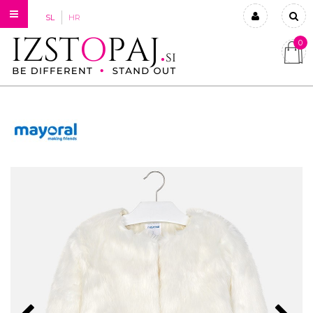
SL
HR
0
Prijavi se
Registriraj se
Ste pozabili geslo?