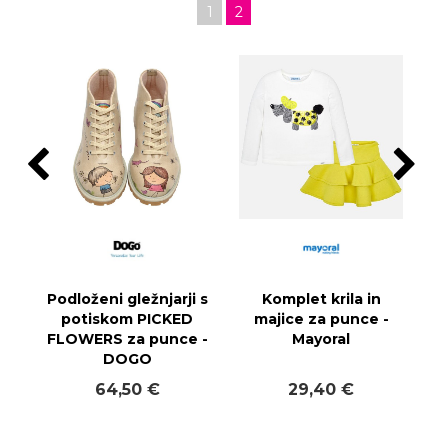
1
2
Podloženi gležnjarji s
Komplet krila in
potiskom PICKED
majice za punce -
FLOWERS za punce -
Mayoral
DOGO
64,50 €
29,40 €