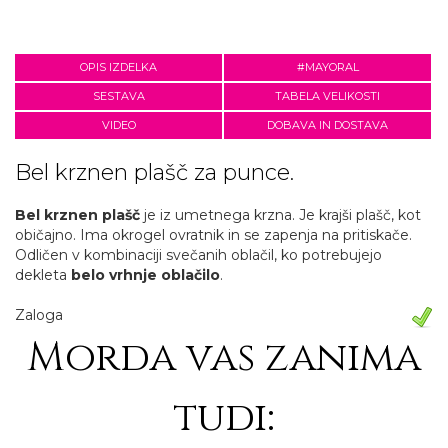
OPIS IZDELKA
#MAYORAL
SESTAVA
TABELA VELIKOSTI
VIDEO
DOBAVA IN DOSTAVA
Bel krznen plašč za punce.
Bel krznen plašč
je iz umetnega krzna. Je krajši plašč, kot
običajno. Ima okrogel ovratnik in se zapenja na pritiskače.
Odličen v kombinaciji svečanih oblačil, ko potrebujejo
dekleta
belo vrhnje oblačilo
.
Zaloga
Morda vas zanima
tudi: