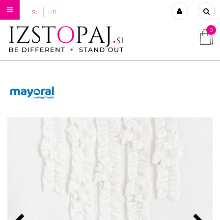
SL
HR
0
Prijavi se
Registriraj se
Ste pozabili geslo?