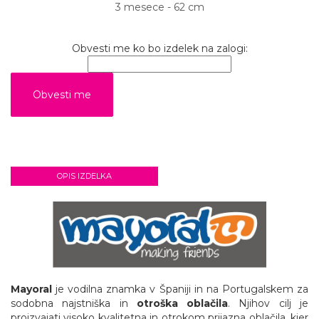
3 mesece - 62 cm
Obvesti me ko bo izdelek na zalogi:
OPIS IZDELKA
Mayoral
je vodilna znamka v Španiji in na Portugalskem za
sodobna najstniška in
otroška oblačila
. Njihov cilj je
proizvajati visoko kvalitetna in otrokom prijazna oblačila, kjer