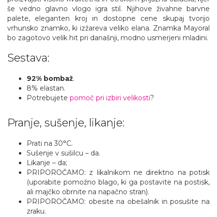
še vedno glavno vlogo igra stil. Njihove živahne barvne
palete, eleganten kroj in dostopne cene skupaj tvorijo
vrhunsko znamko, ki izžareva veliko elana. Znamka Mayoral
bo zagotovo velik hit pri današnji, modno usmerjeni mladini.
Sestava:
92% bombaž
.
8% elastan.
Potrebujete
pomoč pri izbiri velikosti
?
Pranje, sušenje, likanje:
Prati na 30°C.
Sušenje v sušilcu – da.
Likanje – da;
PRIPOROČAMO: z likalnikom ne direktno na potisk
(uporabite pomožno blago, ki ga postavite na postisk,
ali majčko obrnite na napačno stran).
PRIPOROČAMO: obesite na obešalnik in posušite na
zraku.