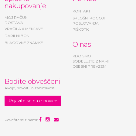
nakupovanje
KONTAKT
MOJ RAČUN
SPLOŠNI POGOJI
DOSTAVA
POSLOVANJA
VRAČILA & MENJAVE
PIŠKOTKI
DARILNI BONI
BLAGOVNE ZNAMKE
O nas
KDO SMO
SODELUJTE Z NAMI
OSEBNI PREVZEM
Bodite obveščeni
Akcije, novosti in zanimivosti.
Prijavite se na e-novice
Povežite se z nami: