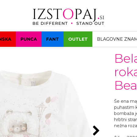
NSKA
PUNCA
FANT
OUTLET
BLAGOVNE ZNA
Bel
rok
Bea
Še ena maj
puhastim 
bombaža je
hrbtni stra
nežna roza