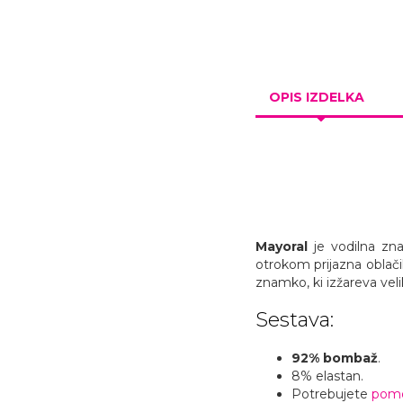
OPIS IZDELKA
Mayoral
je vodilna zn
otrokom prijazna oblači
znamko, ki izžareva vel
Sestava:
92% bombaž
.
8% elastan.
Potrebujete
pomoč