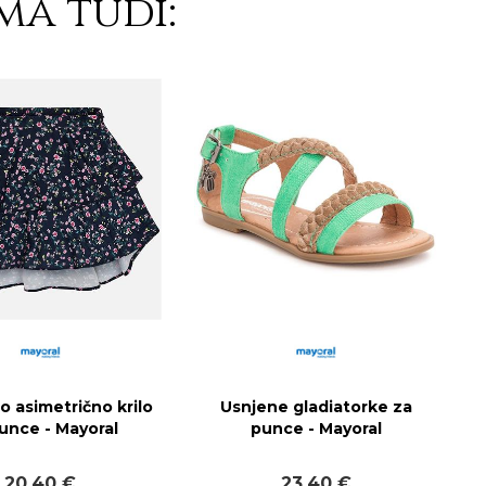
ma tudi:
o asimetrično krilo
Usnjene gladiatorke za
unce - Mayoral
punce - Mayoral
20,40 €
23,40 €