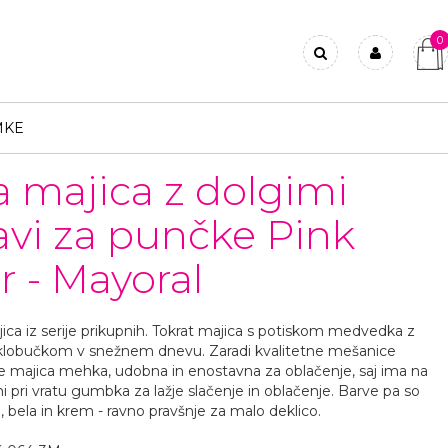
0
Prijavi se
Registriraj se
MKE
Ste pozabili geslo?
a majica z dolgimi
avi za punčke Pink
r - Mayoral
ica iz serije prikupnih. Tokrat majica s potiskom medvedka z
klobučkom v snežnem dnevu. Zaradi kvalitetne mešanice
 majica mehka, udobna in enostavna za oblačenje, saj ima na
ni pri vratu gumbka za lažje slačenje in oblačenje. Barve pa so
, bela in krem - ravno pravšnje za malo deklico.