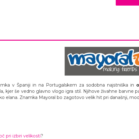
amka v Španiji in na Portugalskem za sodobna najstniška in
o
la, kjer še vedno glavno vlogo igra stil. Njihove živahne barvne 
iko elana. Znamka Mayoral bo zagotovo velik hit pri današnji, mo
 pri izbiri velikosti
?