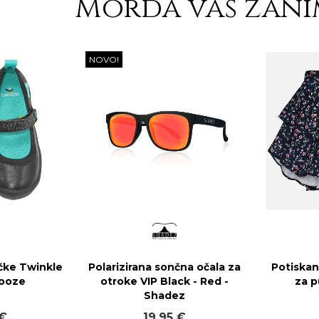
Morda vas zani
NOVO!
čke Twinkle
Polarizirana sončna očala za
Potiskan
hooze
otroke VIP Black - Red -
za p
Shadez
 €
19,95 €