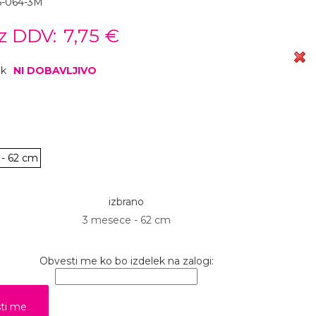
6-064-3M
z DDV:
7,75 €
ok
NI DOBAVLJIVO
- 62 cm
izbrano
3 mesece - 62 cm
Obvesti me ko bo izdelek na zalogi: