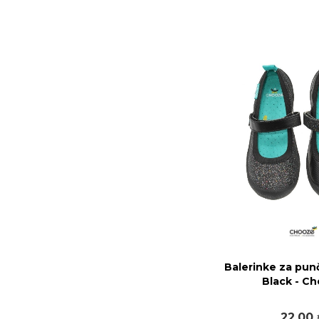
Balerinke za pun
Black - C
22,00