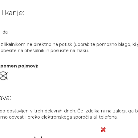
 likanje:
– da.
kalnikom ne direktno na potisk (uporabite pomožno blago, ki ga 
site na obešalnik in posušite na zraku.
 (pomen pojmov):
ava:
, bo dostavljen v treh delavnih dneh. Če izdelka ni na zalogi, ga
o obvestili preko elektronskega sporočila ali telefona.