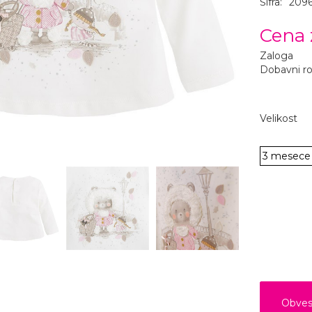
Šifra:
209
Cena 
Zaloga
Dobavni r
Velikost
3 mesece 