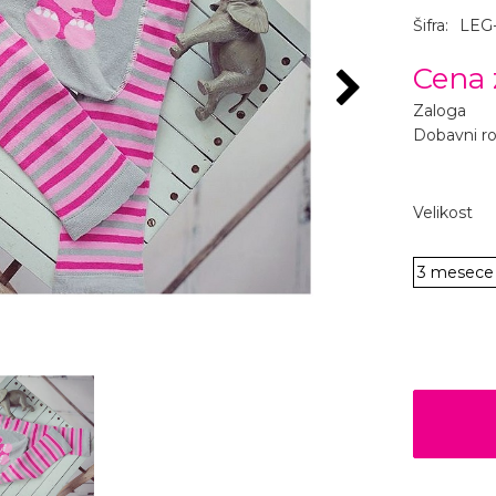
Šifra:
LEG
Cena 
Zaloga
Dobavni r
Velikost
3 mesece 