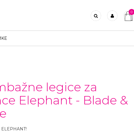
0
Prijavi se
Registriraj se
MKE
Ste pozabili geslo?
bažne legice za
ce Elephant - Blade &
e
k ELEPHANT!