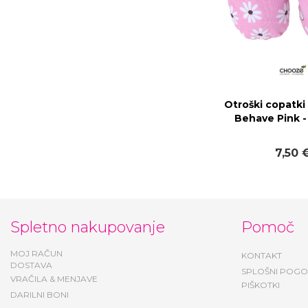
Otroški copatki
Behave Pink 
7,50 
Spletno nakupovanje
Pomoč
MOJ RAČUN
KONTAKT
DOSTAVA
SPLOŠNI POGO
VRAČILA & MENJAVE
PIŠKOTKI
DARILNI BONI