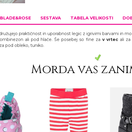
BLADE&ROSE
SESTAVA
TABELA VELIKOSTI
DOB
ružujejo praktičnost in uporabnost legic z igrivimi barvami in mo
kombinezon ali pod hlače. Še posebej so fine za
v vrtec
ali za
 za pod obleko, tuniko.
Morda vas zani