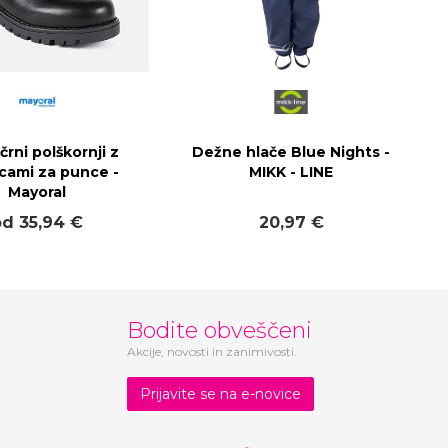
črni polškornji z
Dežne hlače Blue Nights -
icami za punce -
MIKK - LINE
Mayoral
od 35,94 €
20,97 €
Bodite obveščeni
Akcije, novosti in zanimivosti.
Prijavite se na e-novice