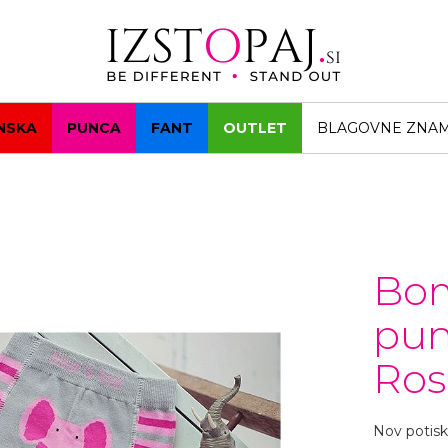
NSKA
PUNCA
FANT
OUTLET
BLAGOVNE ZNA
Bom
pun
Ros
Nov potis