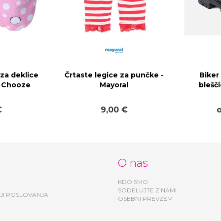
 za deklice
Črtaste legice za punčke -
Biker 
- Chooze
Mayoral
blešč
€
9,00 €
O nas
KDO SMO
SODELUJTE Z NAMI
JI POSLOVANJA
OSEBNI PREVZEM