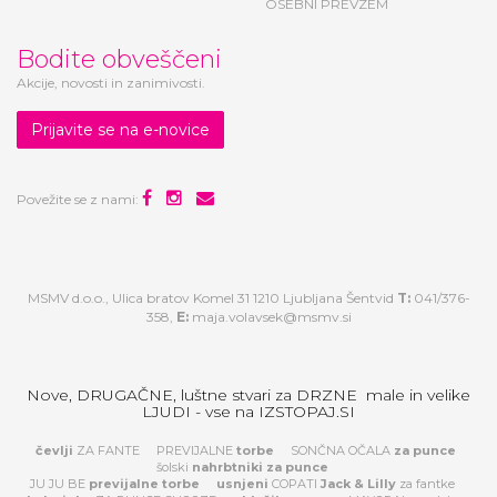
OSEBNI PREVZEM
Bodite obveščeni
Akcije, novosti in zanimivosti.
Prijavite se na e-novice
Povežite se z nami:
MSMV d.o.o., Ulica bratov Komel 31 1210 Ljubljana Šentvid
T:
041/376-
358,
E:
maja.volavsek@msmv.si
Nove, DRUGAČNE, luštne stvari za DRZNE male in velike
LJUDI - vse na IZSTOPAJ.SI
čevlji
ZA FANTE
PREVIJALNE
torbe
SONČNA OČALA
za
punce
šolski
nahrbtniki za punce
JU JU BE
previjalne torbe
usnjeni
COPATI
Jack & Lilly
za fantke