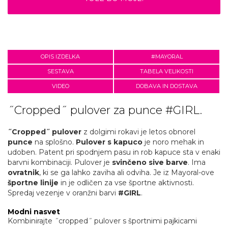
OPIS IZDELKA
#MAYORAL
SESTAVA
TABELA VELIKOSTI
VIDEO
DOBAVA IN DOSTAVA
˝Cropped˝ pulover za punce #GIRL.
˝Cropped˝ pulover
z dolgimi rokavi je letos obnorel
punce
na splošno.
Pulover s kapuco
je noro mehak in
udoben. Patent pri spodnjem pasu in rob kapuce sta v enaki
barvni kombinaciji. Pulover je
svinčeno sive barve
. Ima
ovratnik
, ki se ga lahko zaviha ali odviha. Je iz Mayoral-ove
športne linije
in je odličen za vse športne aktivnosti.
Spredaj vezenje v oranžni barvi
#GIRL
.
Modni nasvet
Kombinirajte ˝cropped˝ pulover s športnimi pajkicami