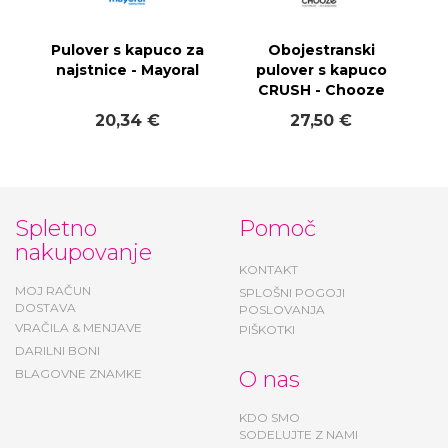
Pulover s kapuco za
Obojestranski
najstnice - Mayoral
pulover s kapuco
CRUSH - Chooze
20,34 €
27,50 €
Spletno
Pomoč
nakupovanje
KONTAKT
MOJ RAČUN
SPLOŠNI POGOJI
DOSTAVA
POSLOVANJA
VRAČILA & MENJAVE
PIŠKOTKI
DARILNI BONI
BLAGOVNE ZNAMKE
O nas
KDO SMO
SODELUJTE Z NAMI