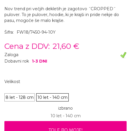
Nov trend pri večjih dekletih je zagotovo ˝CROPPED˝
pulover. To je pulover, hoodie, ki je krajši in pride nekje do
pasu, mogoče še malo krajše.
Šifra:
FW18/7450-94-10Y
Cena z DDV:
21,60 €
Zaloga
Dobavni rok
1-3 DNI
Velikost
8 let - 128 cm
10 let - 140 cm
izbrano
10 let - 140 cm
TOLE BO MOJE!