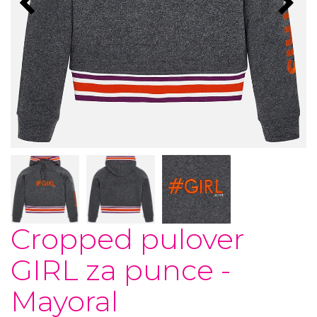
Cropped pulover
GIRL za punce -
Mayoral