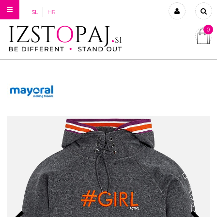
SL
HR
0
Prijavi se
Registriraj se
Ste pozabili geslo?