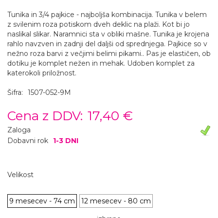
Tunika in 3/4 pajkice - najboljša kombinacija. Tunika v belem
z svilenim roza potiskom dveh deklic na plaži. Kot bi jo
naslikal slikar. Naramnici sta v obliki mašne. Tunika je krojena
rahlo navzven in zadnji del daljši od sprednjega. Pajkice so v
nežno roza barvi z večjimi belimi pikami.. Pas je elastičen, ob
dotiku je komplet nežen in mehak. Udoben komplet za
katerokoli priložnost.
Šifra:
1507-052-9M
Cena z DDV:
17,40 €
Zaloga
Dobavni rok
1-3 DNI
Velikost
9 mesecev - 74 cm
12 mesecev - 80 cm