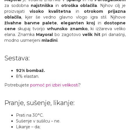
za sodobna
najstniška
in
otroška oblačila
. Njihov cilj je
proizvajati
visoko kvalitetna
in
otrokom prijazna
oblačila
, kjer še vedno glavno vlogo igra stil. Njihove
živahne
barvne palete
,
eleganten kroj
in
dostopne
cene
skupaj tvorijo
vrhunsko znamko
, ki izžareva veliko
elana. Znamka
Mayoral
bo zagotovo
velik hit
pri današnji,
modno usmerjeni
mladini
.
Sestava:
92% bombaž
.
8% elastan.
Potrebujete
pomoč pri izbiri velikosti
?
Pranje, sušenje, likanje:
Prati na 30°C.
Sušenje v sušilcu – ne.
Likanje – da;