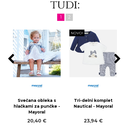
tudi:
1
2
NOVO!
Svečana obleka s
Tri-delni komplet
hlačkami za punčke -
Nautical - Mayoral
Mayoral
20,40 €
23,94 €