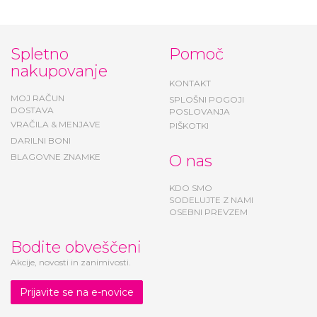
Spletno
Pomoč
nakupovanje
KONTAKT
MOJ RAČUN
SPLOŠNI POGOJI
DOSTAVA
POSLOVANJA
VRAČILA & MENJAVE
PIŠKOTKI
DARILNI BONI
BLAGOVNE ZNAMKE
O nas
KDO SMO
SODELUJTE Z NAMI
OSEBNI PREVZEM
Bodite obveščeni
Akcije, novosti in zanimivosti.
Prijavite se na e-novice