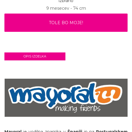
izbrano
9 mesecev - 74 cm
TOLE BO MOJE!
OPIS IZDELKA
Mayoral
je vodilna znamka v
Španiji
in na
Portugalskem