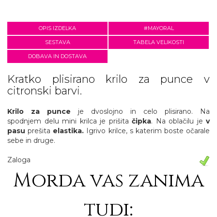
OPIS IZDELKA
#MAYORAL
SESTAVA
TABELA VELIKOSTI
DOBAVA IN DOSTAVA
Kratko plisirano krilo za punce v
citronski barvi.
Krilo za punce
je dvoslojno in celo plisirano. Na
spodnjem delu mini krilca je prišita
čipka
. Na oblačilu je
v
pasu
prešita
elastika
.
Igrivo krilce, s katerim boste očarale
sebe in druge.
Zaloga
Morda vas zanima
tudi: