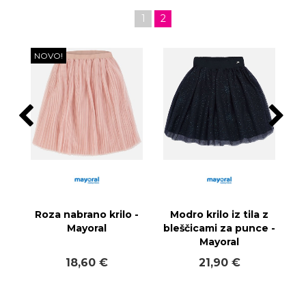
1
2
NOVO!
Roza nabrano krilo -
Modro krilo iz tila z
Mayoral
bleščicami za punce -
Mayoral
18,60 €
21,90 €