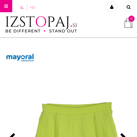
SL
HR
0
Prijavi se
Registriraj se
Ste pozabili geslo?