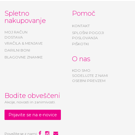
Spletno
Pomoč
nakupovanje
KONTAKT
MOJ RAČUN
SPLOŠNI POGOJI
DOSTAVA
POSLOVANJA
VRAČILA & MENJAVE
PIŠKOTKI
DARILNI BONI
BLAGOVNE ZNAMKE
O nas
KDO SMO
SODELUJTE Z NAMI
OSEBNI PREVZEM
Bodite obveščeni
Akcije, novosti in zanimivosti.
Prijavite se na e-novice
Povežite se z nami: