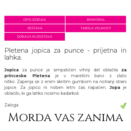
OPIS IZDELKA
#MAYORAL
SESTAVA
TABELA VELIKOSTI
DOBAVA IN DOSTAVA
Pletena jopica za punce - prijetna in
lahka.
Jopica
za punce je simpatičen vrhnji del oblačila
za
princeske
.
Pletena
je v marelični barvi z zlato
nitko. Zapenja se z enim skritim gumbom na notranji strani
jopice. Za jopico ni noben letni čas napačen.
Jopa
je
oblačilo, ki ga lahko nosimo kadarkoli.
Zaloga
Morda vas zanima