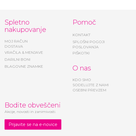
Spletno
Pomoč
nakupovanje
KONTAKT
MOJ RAČUN
SPLOŠNI POGOJI
DOSTAVA
POSLOVANJA
VRAČILA & MENJAVE
PIŠKOTKI
DARILNI BONI
BLAGOVNE ZNAMKE
O nas
KDO SMO
SODELUJTE Z NAMI
OSEBNI PREVZEM
Bodite obveščeni
Akcije, novosti in zanimivosti.
Prijavite se na e-novice