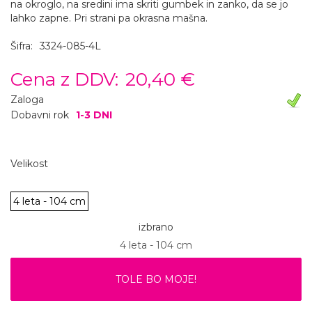
na okroglo, na sredini ima skriti gumbek in zanko, da se jo
lahko zapne. Pri strani pa okrasna mašna.
Šifra:
3324-085-4L
Cena z DDV:
20,40 €
Zaloga
Dobavni rok
1-3 DNI
Velikost
4 leta - 104 cm
izbrano
4 leta - 104 cm
TOLE BO MOJE!