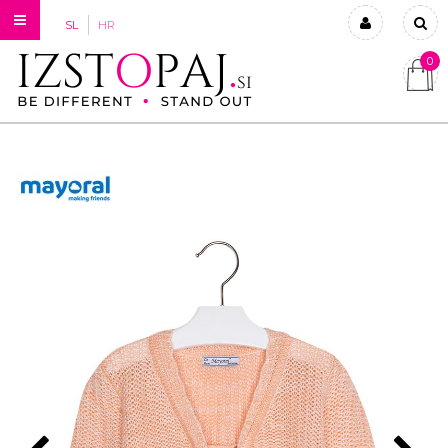
SL
HR
0
Prijavi se
Registriraj se
Ste pozabili geslo?