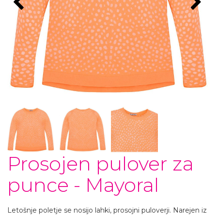
Prosojen pulover za
punce - Mayoral
Letošnje poletje se nosijo lahki, prosojni puloverji. Narejen iz