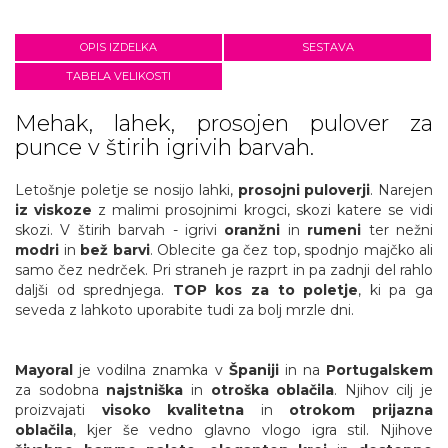
OPIS IZDELKA
SESTAVA
TABELA VELIKOSTI
Mehak, lahek, prosojen pulover za
punce v štirih igrivih barvah.
Letošnje poletje se nosijo lahki,
prosojni puloverji
. Narejen
iz viskoze
z malimi prosojnimi krogci, skozi katere se vidi
skozi. V štirih barvah - igrivi
oranžni
in
rumeni
ter nežni
modri
in
bež barvi
. Oblecite ga čez top, spodnjo majčko ali
samo čez nedrček. Pri straneh je razprt in pa zadnji del rahlo
daljši od sprednjega.
TOP kos za to poletje
, ki pa ga
seveda z lahkoto uporabite tudi za bolj mrzle dni.
Mayoral
je vodilna znamka v
Španiji
in na
Portugalskem
za sodobna
najstniška
in
otroška oblačila
. Njihov cilj je
proizvajati
visoko kvalitetna
in
otrokom prijazna
oblačila
, kjer še vedno glavno vlogo igra stil. Njihove