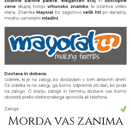
živahne
barvne palete
,
eleganten kroj
in
dostopne
cene
skupaj tvorijo
vrhunsko znamko
, ki izžareva veliko
elana. Znamka
Mayoral
bo zagotovo
velik hit
pri današnji,
modno usmerjeni
mladini
.
Dostava in dobava:
Izdelek, ki je na zalogi, bo dostavljen v treh delavnih dneh.
Če izdelka ni na zalogi, ga bomo odpremili isti dan, ko pride
na zalogo. O stanju zaloge in terminu dostave vas bomo
obvestili preko elektronskega sporočila ali telefona.
Zaloga
Morda vas zanima