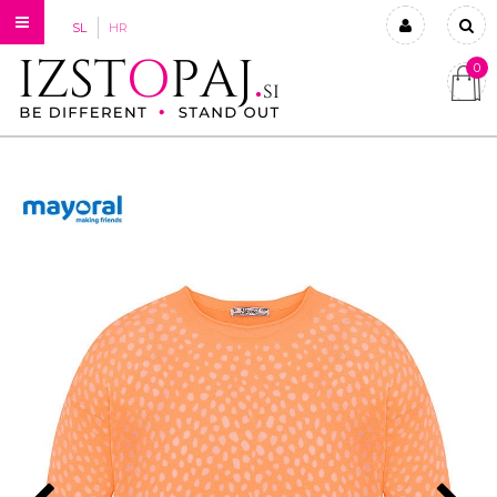
SL
HR
0
Prijavi se
Registriraj se
Ste pozabili geslo?