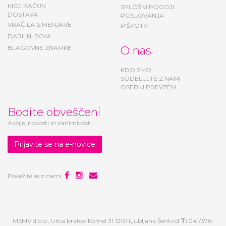
KONTAKT
MOJ RAČUN
SPLOŠNI POGOJI
DOSTAVA
POSLOVANJA
VRAČILA & MENJAVE
PIŠKOTKI
DARILNI BONI
BLAGOVNE ZNAMKE
O nas
KDO SMO
SODELUJTE Z NAMI
OSEBNI PREVZEM
Bodite obveščeni
Akcije, novosti in zanimivosti.
Prijavite se na e-novice
Povežite se z nami: