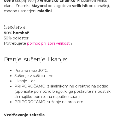
cene
skupaj tvorijo
vrhunsko znamko
, ki izžareva veliko
elana. Znamka
Mayoral
bo zagotovo
velik hit
pri današnji,
modno usmerjeni
mladini
.
Sestava:
50% bombaž
.
50% poliester.
Potrebujete
pomoč pri izbiri velikosti
?
Pranje, sušenje, likanje:
Prati na max 30°C.
Sušenje v sušilcu – ne.
Likanje – da;
PRIPOROČAMO: z likalnikom ne direktno na potisk
(uporabite pomožno blago, ki ga postavite na postisk,
ali majčko obrnite na napačno stran)
PRIPOROČAMO: sušenje na prostem.
Vzdrževanje tekstila
: