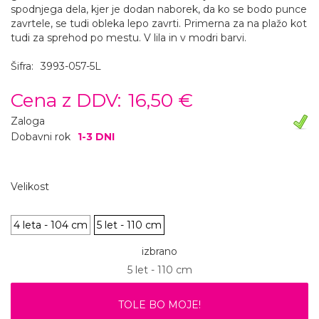
spodnjega dela, kjer je dodan naborek, da ko se bodo punce
zavrtele, se tudi obleka lepo zavrti. Primerna za na plažo kot
tudi za sprehod po mestu. V lila in v modri barvi.
Šifra:
3993-057-5L
Cena z DDV:
16,50 €
Zaloga
Dobavni rok
1-3 DNI
Velikost
4 leta - 104 cm
5 let - 110 cm
izbrano
5 let - 110 cm
TOLE BO MOJE!