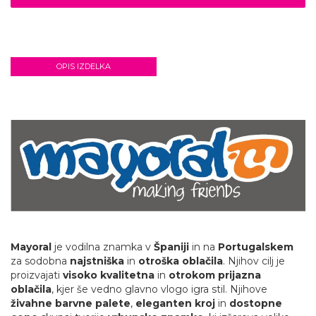
OPIS IZDELKA
Mayoral
je vodilna znamka v
Španiji
in na
Portugalskem
za sodobna
najstniška
in
otroška oblačila
. Njihov cilj je
proizvajati
visoko kvalitetna
in
otrokom prijazna
oblačila
, kjer še vedno glavno vlogo igra stil. Njihove
živahne
barvne palete
,
eleganten kroj
in
dostopne