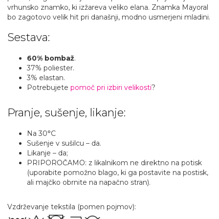
vrhunsko znamko, ki izžareva veliko elana. Znamka Mayoral
bo zagotovo velik hit pri današnji, modno usmerjeni mladini.
Sestava:
60% bombaž
.
37% poliester.
3% elastan.
Potrebujete
pomoč pri izbiri velikosti
?
Pranje, sušenje, likanje:
Na 30°C
Sušenje v sušilcu – da.
Likanje – da;
PRIPOROČAMO: z likalnikom ne direktno na potisk
(uporabite pomožno blago, ki ga postavite na postisk,
ali majčko obrnite na napačno stran).
Vzdrževanje tekstila (pomen pojmov):