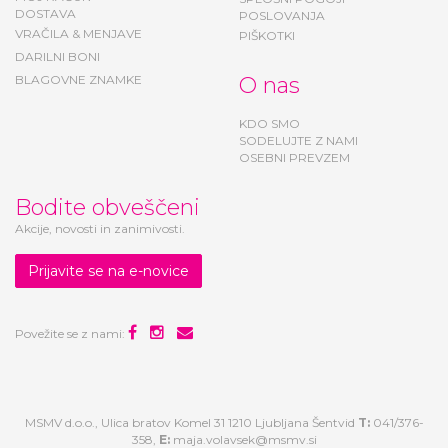
DOSTAVA
POSLOVANJA
VRAČILA & MENJAVE
PIŠKOTKI
DARILNI BONI
BLAGOVNE ZNAMKE
O nas
KDO SMO
SODELUJTE Z NAMI
OSEBNI PREVZEM
Bodite obveščeni
Akcije, novosti in zanimivosti.
Prijavite se na e-novice
Povežite se z nami:
MSMV d.o.o., Ulica bratov Komel 31 1210 Ljubljana Šentvid
T:
041/376-
358,
E:
maja.volavsek@msmv.si