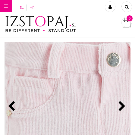
SL
HR
0
Prijavi se
Registriraj se
Ste pozabili geslo?