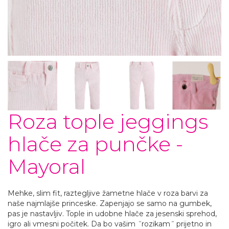
Roza tople jeggings
hlače za punčke -
Mayoral
Mehke, slim fit, raztegljive žametne hlače v roza barvi za
naše najmlajše princeske. Zapenjajo se samo na gumbek,
pas je nastavljiv. Tople in udobne hlače za jesenski sprehod,
igro ali vmesni počitek. Da bo vašim ˝rozikam˝ prijetno in