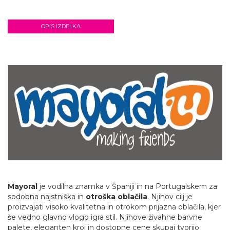
OPIS IZDELKA
Mayoral
je vodilna znamka v Španiji in na Portugalskem za
sodobna najstniška in
otroška oblačila
. Njihov cilj je
proizvajati visoko kvalitetna in otrokom prijazna oblačila, kjer
še vedno glavno vlogo igra stil. Njihove živahne barvne
palete, eleganten kroj in dostopne cene skupaj tvorijo