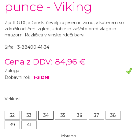
punce - Viking
Zip II GTX je ženski čevelj za jesen in zimo, v katerem so
združili odličen izgled, udobje in zaščito pred vlago in
mrazom. Različica v vinsko rdeči barvi.
Šifra:
3-88400-41-34
Cena z DDV:
84,96 €
Zaloga
Dobavni rok
1-3 DNI
Velikost
32
33
34
35
36
37
38
39
41
izbrano