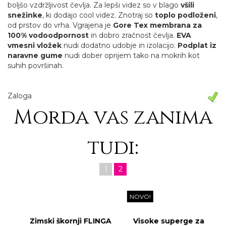
boljšo vzdržljivost čevlja. Za lepši videz so v blago
všili
snežinke
, ki dodajo cool videz. Znotraj so
toplo podloženi
,
od prstov do vrha. Vgrajena je
Gore Tex membrana za
100% vodoodpornost
in dobro zračnost čevlja.
EVA
vmesni vložek
nudi dodatno udobje in izolacijo.
Podplat iz
naravne gume
nudi dober oprijem tako na mokrih kot
suhih površinah.
Zaloga
Morda vas zanima
tudi:
1
2
NOVO!
Zimski škornji FLINGA
Visoke superge za