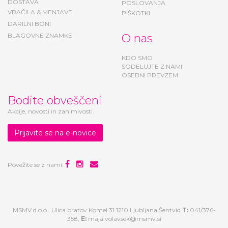
DOSTAVA
POSLOVANJA
VRAČILA & MENJAVE
PIŠKOTKI
DARILNI BONI
BLAGOVNE ZNAMKE
O nas
KDO SMO
SODELUJTE Z NAMI
OSEBNI PREVZEM
Bodite obveščeni
Akcije, novosti in zanimivosti.
Prijavite se na e-novice
Povežite se z nami:
MSMV d.o.o., Ulica bratov Komel 31 1210 Ljubljana Šentvid
T:
041/376-
358,
E:
maja.volavsek@msmv.si