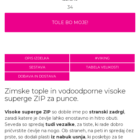
34
TOLE BO MOJE!
OPIS IZDELKA
#VIKING
SESTAVA
TABELA VELIKOSTI
DOBAVA IN DOSTAVA
Zimske tople in vodoodporne visoke
superge ZIP za punce.
Visoke superge ZIP
so dobile ime po
stranski zadrgi
,
zaradi katere je čevlje lahko enostavno in hitro obuti.
Seveda so spredaj
tudi vezalke
, za tiste, ki rade dobro
pričvrstite čevlje na nogo. Ob straneh, na peti in spredaj čez
prste, so dodali plasti
iz nabuk usnja
, ki poskrbjo za še