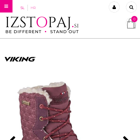
SL
HR
0
Prijavi se
Registriraj se
Ste pozabili geslo?