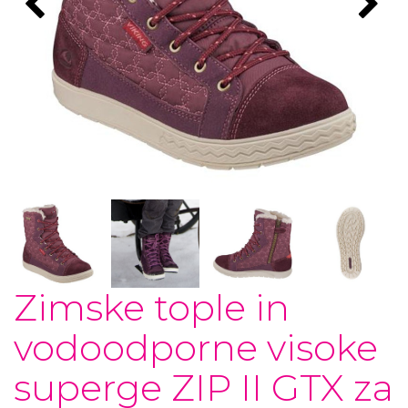
Zimske tople in
vodoodporne visoke
superge ZIP II GTX za