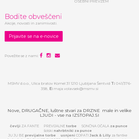
OSEBNI PREVZEM
Bodite obveščeni
Akcije, novosti in zanimivosti.
Prijavite se na e-novice
Povežite se z nami:
MSMV d.o.o., Ulica bratov Komel 31 1210 Ljubljana Šentvid
T:
041/376-
358,
E:
maja.volavsek@msmv.si
Nove, DRUGAČNE, luštne stvari za DRZNE male in velike
LJUDI - vse na IZSTOPAJ.SI
čevlji
ZA FANTE
PREVIJALNE
torbe
SONČNA OČALA
za
punce
šolski
nahrbtniki za punce
JU JU BE
previjalne torbe
usnjeni
COPATI
Jack & Lilly
za fantke