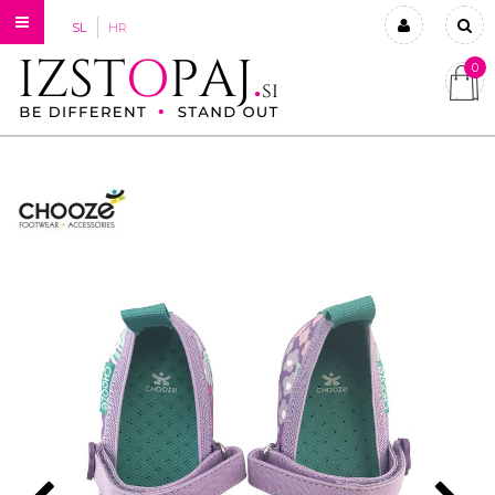
SL
HR
0
Prijavi se
Registriraj se
Ste pozabili geslo?