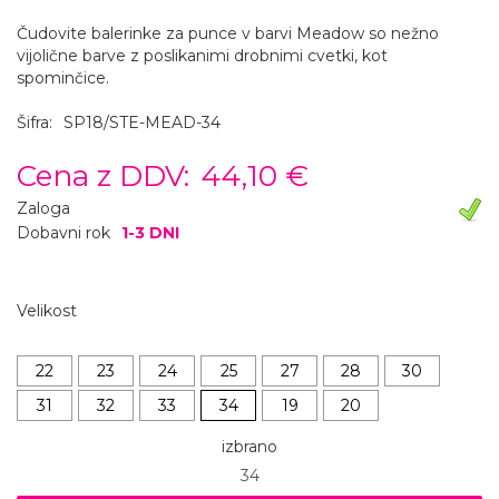
Čudovite balerinke za punce v barvi Meadow so nežno
vijolične barve z poslikanimi drobnimi cvetki, kot
spominčice.
Šifra:
SP18/STE-MEAD-34
Cena z DDV:
44,10 €
Zaloga
Dobavni rok
1-3 DNI
Velikost
22
23
24
25
27
28
30
31
32
33
34
19
20
izbrano
34