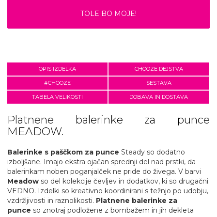
TOLE BO MOJE!
OPIS IZDELKA
CHOOZE DEJSTVA
#CHOOZE
SESTAVA
TABELA VELIKOSTI
DOBAVA IN DOSTAVA
Platnene balerinke za punce
MEADOW.
Balerinke s paščkom za punce
Steady so dodatno
izboljšane. Imajo ekstra ojačan sprednji del nad prstki, da
balerinkam noben poganjalček ne pride do živega. V barvi
Meadow
so del kolekcije čevljev in dodatkov, ki so drugačni.
VEDNO. Izdelki so kreativno koordinirani s težnjo po udobju,
vzdržljivosti in raznolikosti.
Platnene balerinke za
punce
so znotraj podložene z bombažem in jih dekleta