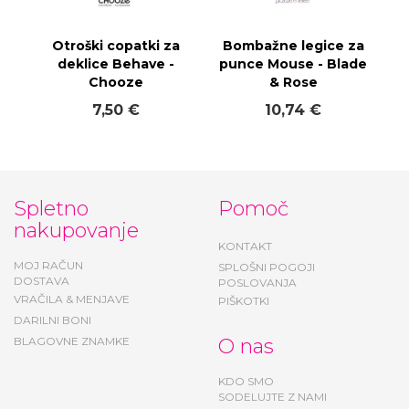
Otroški copatki za
Bombažne legice za
deklice Behave -
punce Mouse - Blade
Chooze
& Rose
7,50 €
10,74 €
Spletno
Pomoč
nakupovanje
KONTAKT
MOJ RAČUN
SPLOŠNI POGOJI
DOSTAVA
POSLOVANJA
VRAČILA & MENJAVE
PIŠKOTKI
DARILNI BONI
BLAGOVNE ZNAMKE
O nas
KDO SMO
SODELUJTE Z NAMI