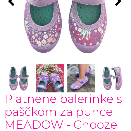
Platnene balerinke s
paščkom za punce
MEADOW - Chooze