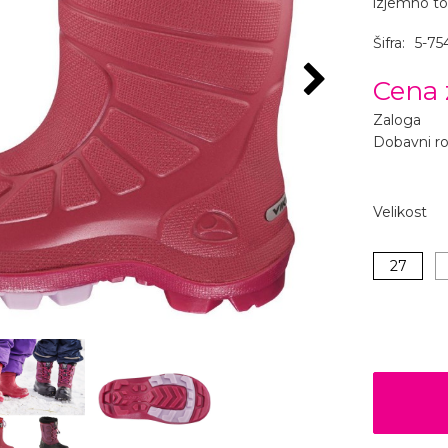
izjemno top
Šifra:
5-75
Cena 
Zaloga
Dobavni r
Velikost
27