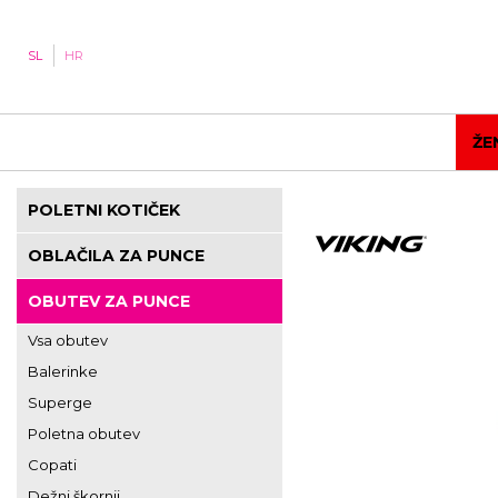
SL
HR
ŽE
POLETNI KOTIČEK
OBLAČILA ZA PUNCE
OBUTEV ZA PUNCE
Vsa obutev
Balerinke
Superge
Poletna obutev
Copati
Dežni škornji