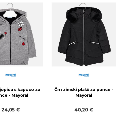
jopica s kapuco za
Črn zimski plašč za punce -
nce - Mayoral
Mayoral
24,05 €
40,20 €