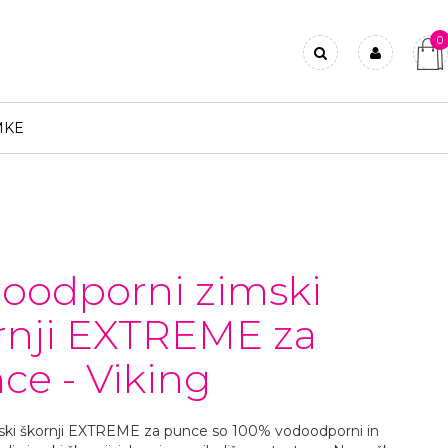
0
Prijavi se
Registriraj se
MKE
Ste pozabili geslo?
oodporni zimski
rnji EXTREME za
ce - Viking
ski škornji EXTREME za punce so 100% vodoodporni in