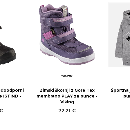
vodoodporni
Zimski škornji z Gore Tex
Športna 
e ISTIND -
membrano PLAY za punce -
pu
g
Viking
 €
72,21 €