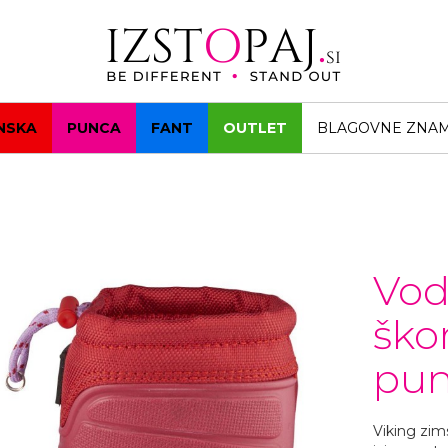
NSKA
PUNCA
FANT
OUTLET
BLAGOVNE ZNA
Vod
ško
pun
Viking zim