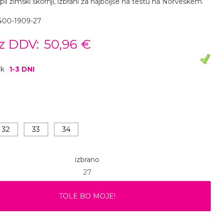
li zimski škornji, izbrani za najboljše na testu na Norveškem.
400-1909-27
z DDV:
50,96 €
ok
1-3 DNI
32
33
34
izbrano
27
TOLE BO MOJE!