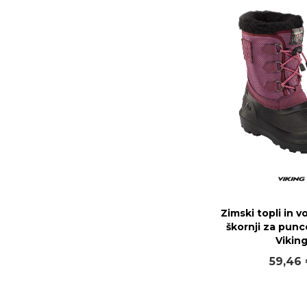
Zimski topli in 
škornji za punc
Vikin
59,46