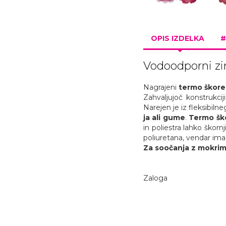
OPIS IZDELKA
#
Vodoodporni zi
Nagrajeni
termo škore
Zahvaljujoč konstrukcij
Narejen je iz fleksibiln
ja ali gume
.
Termo ško
in poliestra lahko škorn
poliuretana, vendar ima 
Za soočanja z mokrimi
Zaloga