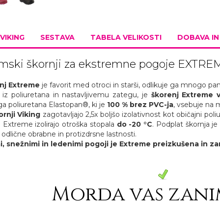
VIKING
SESTAVA
TABELA VELIKOSTI
DOBAVA I
mski škornji za ekstremne pogoje EXTRE
nj Extreme
je favorit med otroci in starši, odlikuje ga mnogo pa
i iz poliuretana in nastavljivemu zategu, je
škorenj Extreme
ega poliuretana Elastopan®, ki je
100 % brez PVC-ja
, vsebuje na 
rnji Viking
zagotavljajo 2,5x boljšo izolativnost kot običajni poliur
ji Extreme izolirajo otroška stopala
do -20 °C
. Podplat škornja je
odlične obrabne in protizdrsne lastnosti.
, snežnimi in ledenimi pogoji je Extreme preizkušena in zan
Morda vas zani