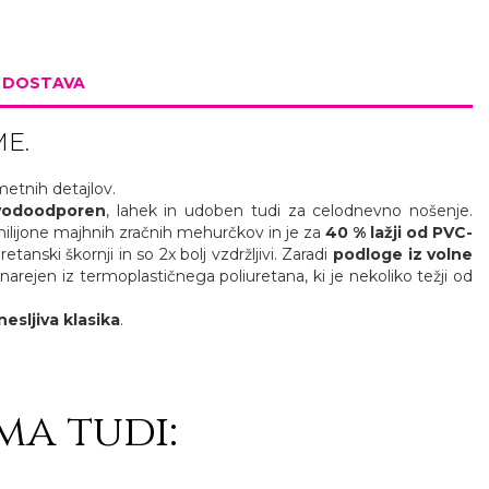
N DOSTAVA
ME.
metnih detajlov.
 vodoodporen
, lahek in udoben tudi za celodnevno nošenje.
milijone majhnih zračnih mehurčkov in je za
40 % lažji od PVC-
etanski škornji in so 2x bolj vzdržljivi. Zaradi
podloge iz volne
 narejen iz termoplastičnega poliuretana, ki je nekoliko težji od
esljiva klasika
.
ma tudi: