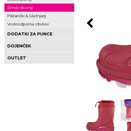
Zimski škornji
Piščančki & Gležnjarji
Vodoodporna obutev
DODATKI ZA PUNCE
DOJENČEK
OUTLET