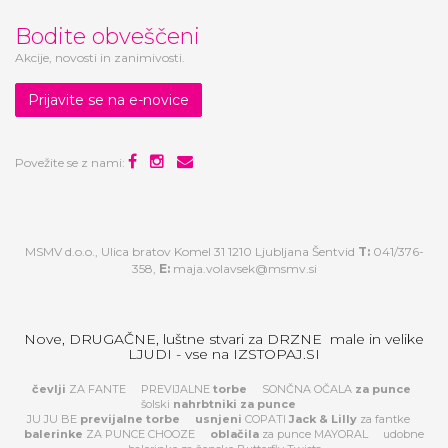
Bodite obveščeni
Akcije, novosti in zanimivosti.
Prijavite se na e-novice
Povežite se z nami:
MSMV d.o.o., Ulica bratov Komel 31 1210 Ljubljana Šentvid
T:
041/376-
358,
E:
maja.volavsek@msmv.si
Nove, DRUGAČNE, luštne stvari za DRZNE male in velike
LJUDI - vse na IZSTOPAJ.SI
čevlji
ZA FANTE
PREVIJALNE
torbe
SONČNA OČALA
za
punce
šolski
nahrbtniki za punce
JU JU BE
previjalne torbe
usnjeni
COPATI
Jack & Lilly
za fantke
balerinke
ZA PUNCE CHOOZE
oblačila
za punce MAYORAL
udobne