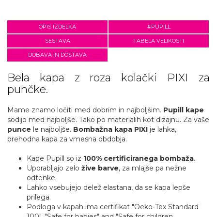
OPIS IZDELKA
#PUPILL
SESTAVA
TABELA VELIKOSTI
DOBAVA IN DOSTAVA
Bela kapa z roza kolački PIXI za
punčke.
Mame znamo ločiti med dobrim in najboljšim.
Pupill kape
sodijo med najboljše. Tako po materialih kot dizajnu. Za vaše
punce
le najboljše.
Bombažna kapa PIXI
je lahka,
prehodna kapa za vmesna obdobja.
Kape Pupill so iz
100% certificiranega bombaža
.
Uporabljajo zelo
žive barve
, za mlajše pa nežne
odtenke.
Lahko vsebujejo delež elastana, da se kapa lepše
prilega.
Podloga v kapah ima certifikat "Oeko-Tex Standard
100", "Safe for babies" and "Safe for children.