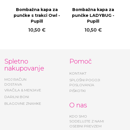
Bombažna kapa za
Bombažna kapa za
punčke s trakci Owl -
punčke LADYBUG -
Pupill
Pupill
10,50 €
10,50 €
Spletno
Pomoč
nakupovanje
KONTAKT
MOJ RAČUN
SPLOŠNI POGOJI
DOSTAVA
POSLOVANJA
VRAČILA & MENJAVE
PIŠKOTKI
DARILNI BONI
BLAGOVNE ZNAMKE
O nas
KDO SMO
SODELUJTE Z NAMI
OSEBNI PREVZEM