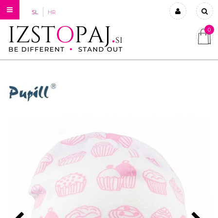
SL
HR
0
Prijavi se
Registriraj se
Ste pozabili geslo?