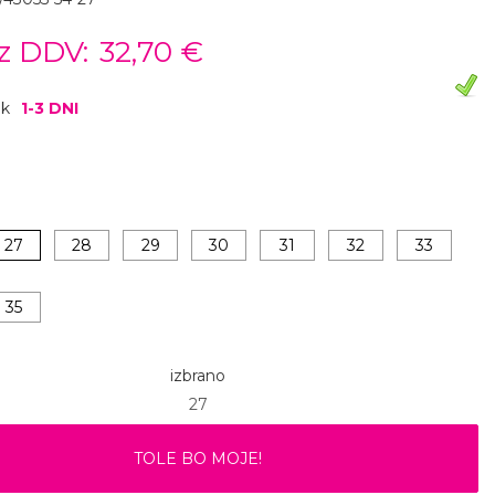
z DDV:
32,70 €
ok
1-3 DNI
27
28
29
30
31
32
33
35
izbrano
27
TOLE BO MOJE!