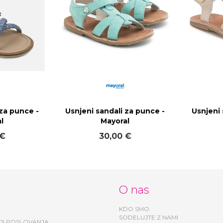
 za punce -
Usnjeni sandali za punce -
Usnjeni 
l
Mayoral
 €
30,00 €
O nas
KDO SMO
SODELUJTE Z NAMI
JI POSLOVANJA