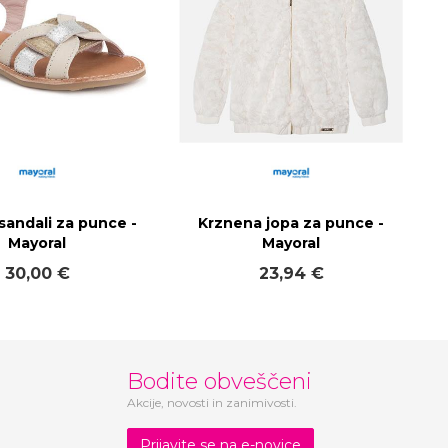
sandali za punce -
Krznena jopa za punce -
Mayoral
Mayoral
30,00 €
23,94 €
Bodite obveščeni
Akcije, novosti in zanimivosti.
Prijavite se na e-novice