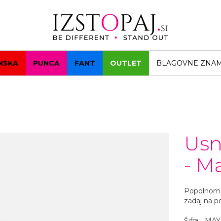
NSKA
PUNCA
FANT
OUTLET
BLAGOVNE ZNA
Usn
- M
Popolnoma 
zadaj na pe
Šifra:
MAY/