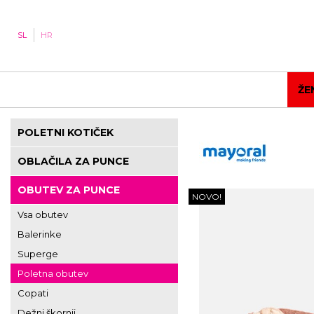
SL
HR
ŽE
POLETNI KOTIČEK
OBLAČILA ZA PUNCE
OBUTEV ZA PUNCE
NOVO!
Vsa obutev
Balerinke
Superge
Poletna obutev
Copati
Dežni škornji