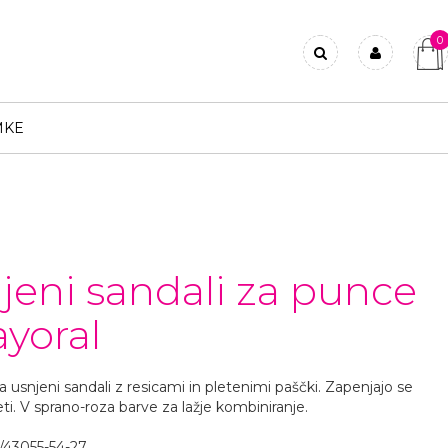
0
Prijavi se
Registriraj se
MKE
Ste pozabili geslo?
jeni sandali za punce
ayoral
usnjeni sandali z resicami in pletenimi paščki. Zapenjajo se
ti. V sprano-roza barve za lažje kombiniranje.
43055-54-27