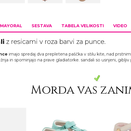
MAYORAL
SESTAVA
TABELA VELIKOSTI
VIDEO
li
z resicami v roza barvi za punce.
unce
imajo spredaj dva prepletena paščka v stilu kite, nad prstnim
nja in spominjajo na prave gladiatorke. sandali so usnjeni, giblj
Morda vas zani