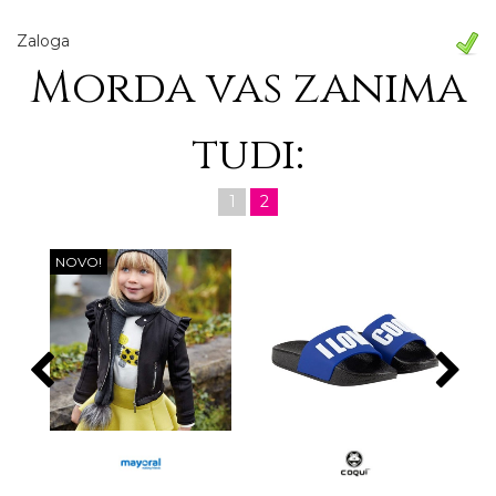
Zaloga
Morda vas zanima
tudi:
1
2
NOVO!