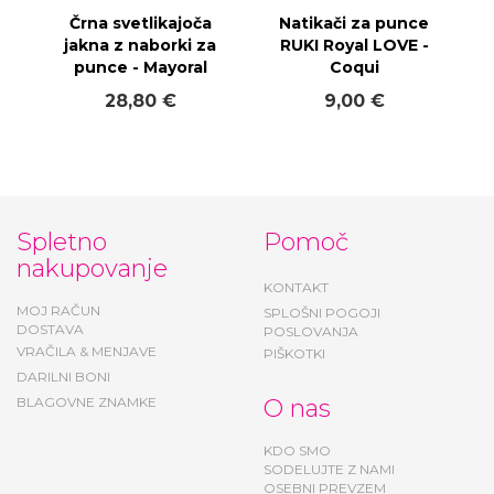
Črna svetlikajoča
Natikači za punce
jakna z naborki za
RUKI Royal LOVE -
punce - Mayoral
Coqui
28,80 €
9,00 €
Spletno
Pomoč
nakupovanje
KONTAKT
MOJ RAČUN
SPLOŠNI POGOJI
DOSTAVA
POSLOVANJA
VRAČILA & MENJAVE
PIŠKOTKI
DARILNI BONI
BLAGOVNE ZNAMKE
O nas
KDO SMO
SODELUJTE Z NAMI
OSEBNI PREVZEM