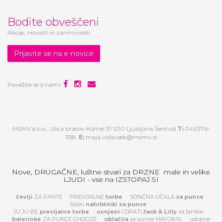
Bodite obveščeni
Akcije, novosti in zanimivosti.
Prijavite se na e-novice
Povežite se z nami:
MSMV d.o.o., Ulica bratov Komel 31 1210 Ljubljana Šentvid
T:
041/376-
358,
E:
maja.volavsek@msmv.si
Nove, DRUGAČNE, luštne stvari za DRZNE male in velike
LJUDI - vse na IZSTOPAJ.SI
čevlji
ZA FANTE
PREVIJALNE
torbe
SONČNA OČALA
za
punce
šolski
nahrbtniki za punce
JU JU BE
previjalne torbe
usnjeni
COPATI
Jack & Lilly
za fantke
balerinke
ZA PUNCE CHOOZE
oblačila
za punce MAYORAL
udobne