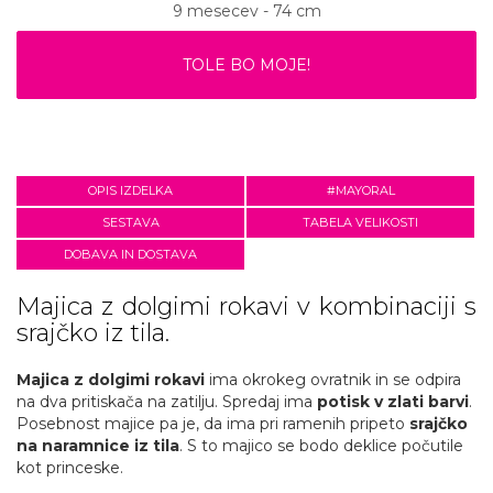
9 mesecev - 74 cm
TOLE BO MOJE!
OPIS IZDELKA
#MAYORAL
SESTAVA
TABELA VELIKOSTI
DOBAVA IN DOSTAVA
Majica z dolgimi rokavi v kombinaciji s
srajčko iz tila.
Majica z dolgimi rokavi
ima okrokeg ovratnik in se odpira
na dva pritiskača na zatilju. Spredaj ima
potisk v zlati barvi
.
Posebnost majice pa je, da ima pri ramenih pripeto
srajčko
na naramnice iz tila
. S to majico se bodo deklice počutile
kot princeske.