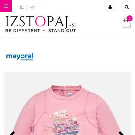
SL
HR
0
Prijavi se
Registriraj se
Ste pozabili geslo?