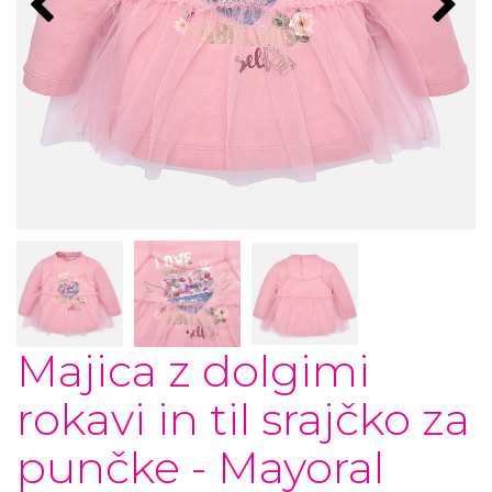
Majica z dolgimi
rokavi in til srajčko za
punčke - Mayoral