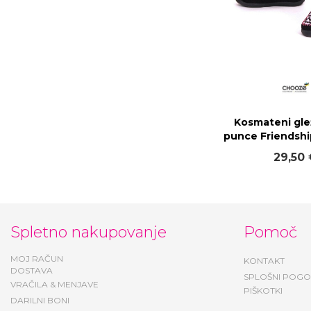
Kosmateni glež
punce Friendshi
29,50
Spletno nakupovanje
Pomoč
MOJ RAČUN
KONTAKT
DOSTAVA
SPLOŠNI POGO
VRAČILA & MENJAVE
PIŠKOTKI
DARILNI BONI