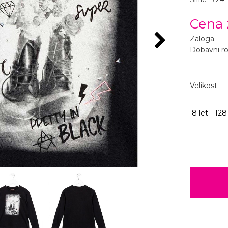
Cena 
Zaloga
Dobavni r
Velikost
8 let - 12