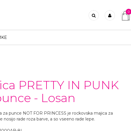
0
Prijavi se
Registriraj se
MKE
Ste pozabili geslo?
ica PRETTY IN PUNK
punce - Losan
ca za punce NOT FOR PRINCESS je rockovska majica za
e nosijo rade roza barve, a so vseeno rade lepe.
-1000AB-8L