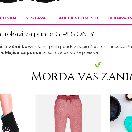
LOSAN
SESTAVA
TABELA VELIKOSTI
DOBAVA I
mi rokavi za punce GIRLS ONLY.
vi
in
v črni barvi
ima na prsih potisk z napisi Not for Princess, P
ga.
Majica za punce
, ki so roza barvo že prerasla.
Morda vas zani