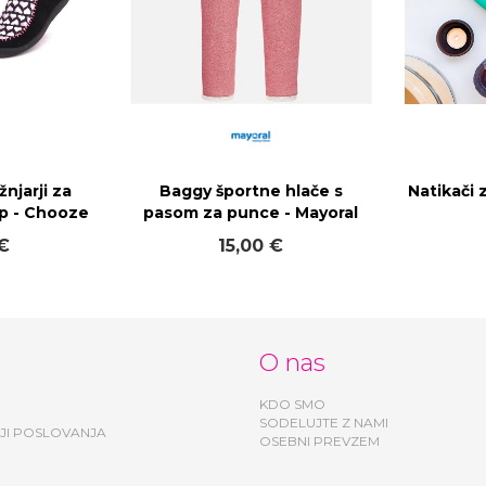
njarji za
Baggy športne hlače s
Natikači 
p - Chooze
pasom za punce - Mayoral
 €
15,00 €
O nas
KDO SMO
SODELUJTE Z NAMI
JI POSLOVANJA
OSEBNI PREVZEM