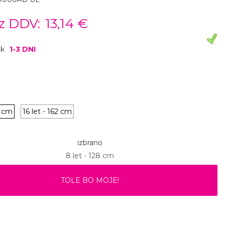
z DDV:
13,14 €
ok
1-3 DNI
8 cm
16 let - 162 cm
izbrano
8 let - 128 cm
TOLE BO MOJE!