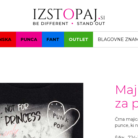
NSKA
PUNCA
FANT
OUTLET
BLAGOVNE ZNA
Maj
za 
Črna maji
punce, ki n
Šifra:
724