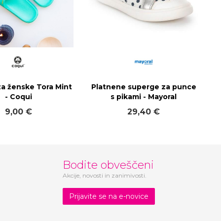
za ženske Tora Mint
Platnene superge za punce
- Coqui
s pikami - Mayoral
9,00 €
29,40 €
Bodite obveščeni
Akcije, novosti in zanimivosti.
Prijavite se na e-novice