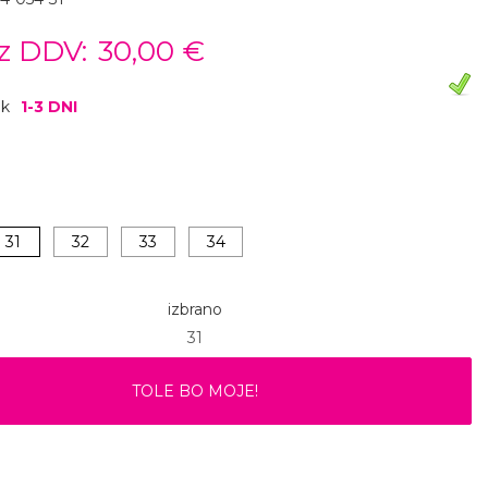
z DDV:
30,00 €
ok
1-3 DNI
31
32
33
34
izbrano
31
TOLE BO MOJE!