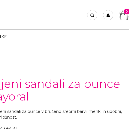
0
Prijavi se
Registriraj se
MKE
Ste pozabili geslo?
jeni sandali za punce
ayoral
eni sandali za punce v brušeno srebrni barvi. mehki in udobni,
iložnost.
4-054-31