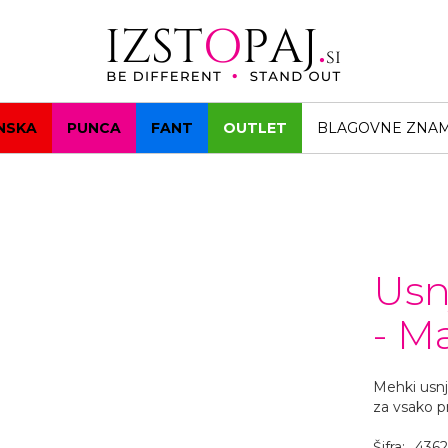
NSKA
PUNCA
FANT
OUTLET
BLAGOVNE ZNA
Usn
- M
Mehki usnj
za vsako pr
Šifra:
4362