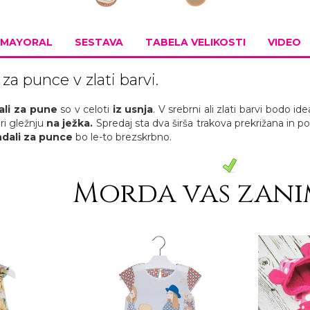
MAYORAL
SESTAVA
TABELA VELIKOSTI
VIDEO
za punce v zlati barvi.
ali za pune
so v celoti
iz usnja
. V srebrni ali zlati barvi bodo i
ri gležnju
na ježka.
Spredaj sta dva širša trakova prekrižana in p
ndali za punce
bo le-to brezskrbno.
Morda vas zani