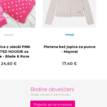
pica z ušeski PINK
Pletena bež jopica za punce
TED HOODIE za
- Mayoral
e - Blade & Rose
24,60 €
17,40 €
Bodite obveščeni
Akcije, novosti in zanimivosti.
Prijavite se na e-novice