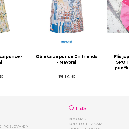
za punce -
Obleka za punce Girlfriends
Flis jo
l
- Mayoral
SPOT
punčk
 €
19,14 €
O nas
KDO SMO
SODELUJTE Z NAMI
JI POSLOVANJA
OSEBNI PREVZEM