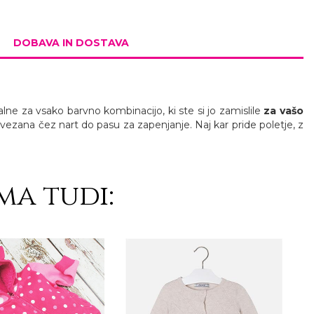
DOBAVA IN DOSTAVA
dealne za vsako barvno kombinacijo, ki ste si jo zamislile
za vašo
ovezana čez nart do pasu za zapenjanje. Naj kar pride poletje, z
ma tudi: