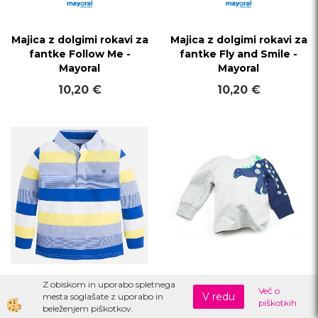
Majica z dolgimi rokavi za
Majica z dolgimi rokavi za
fantke Follow Me -
fantke Fly and Smile -
Mayoral
Mayoral
10,20 €
10,20 €
Z obiskom in uporabo spletnega
Več o
V redu
mesta soglašate z uporabo in
piškotkih
beleženjem piškotkov.