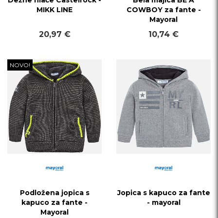
Dežne hlače Castelrock -
Bela majica BE A
MIKK LINE
COWBOY za fante -
Mayoral
20,97 €
10,74 €
NOVO!
Podložena jopica s
Jopica s kapuco za fante
kapuco za fante -
- mayoral
Mayoral