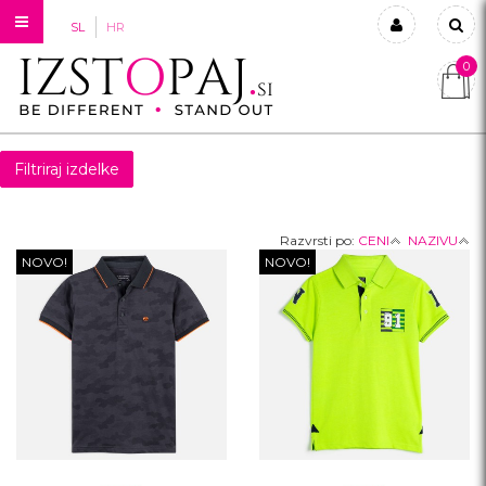
SL
HR
0
Prijavi se
Registriraj se
Filtriraj izdelke
Ste pozabili geslo?
Razvrsti po:
CENI
NAZIVU
NOVO!
NOVO!