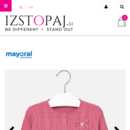
SL
HR
0
Prijavi se
Registriraj se
Ste pozabili geslo?