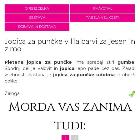
OPIS IZDELKA
#MAYORAL
SESTAVA
TABELA VELIKOSTI
DOBAVA IN DOSTAVA
Jopica za punčke v lila barvi za jesen in
zimo.
Pletena jopica za punčke
ima spredaj štiri
gumbe
.
Spodnji del je valovit in
jopica
lepo pade čez pas. Zaradi
vsebnosti elastana je
jopica za punčke
udobna
in obdrži
obliko.
Zaloga
Morda vas zanima
tudi:
1
2