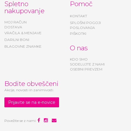
Spletno
Pomoč
nakupovanje
KONTAKT
MOJ RAČUN
SPLOŠNI POGOJI
DOSTAVA
POSLOVANJA
VRAČILA & MENJAVE
PIŠKOTKI
DARILNI BONI
BLAGOVNE ZNAMKE
O nas
KDO SMO
SODELUJTE Z NAMI
OSEBNI PREVZEM
Bodite obveščeni
Akcije, novosti in zanimivosti.
Prijavite se na e-novice
Povežite se z nami: